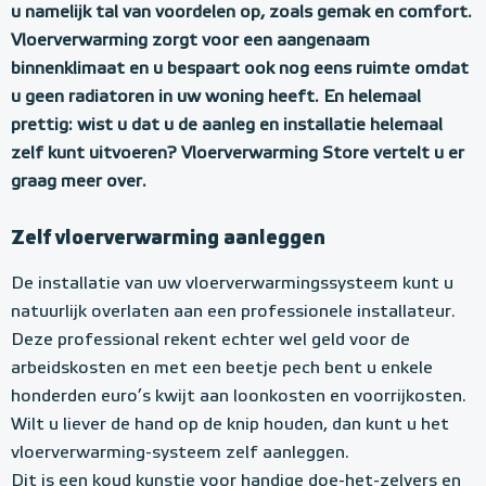
l
u namelijk tal van voordelen op, zoals gemak en comfort.
f
Vloerverwarming zorgt voor een aangenaam
e
binnenklimaat en u bespaart ook nog eens ruimte omdat
l
u geen radiatoren in uw woning heeft. En helemaal
prettig: wist u dat u de aanleg en installatie helemaal
e
zelf kunt uitvoeren? Vloerverwarming Store vertelt u er
k
graag meer over.
t
r
Zelf vloerverwarming aanleggen
i
De installatie van uw vloerverwarmingssysteem kunt u
s
natuurlijk overlaten aan een professionele installateur.
c
Deze professional rekent echter wel geld voor de
arbeidskosten en met een beetje pech bent u enkele
h
honderden euro’s kwijt aan loonkosten en voorrijkosten.
e
Wilt u liever de hand op de knip houden, dan kunt u het
v
vloerverwarming-systeem zelf aanleggen.
Dit is een koud kunstje voor handige doe-het-zelvers en