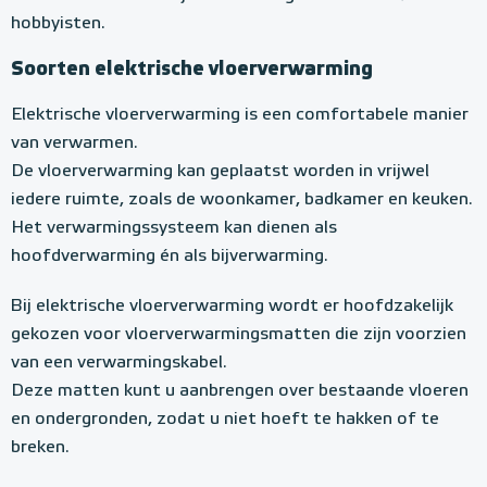
l
hobbyisten.
o
e
Soorten elektrische vloerverwarming
r
Elektrische vloerverwarming is een comfortabele manier
v
van verwarmen.
e
De vloerverwarming kan geplaatst worden in vrijwel
r
iedere ruimte, zoals de woonkamer, badkamer en keuken.
Het verwarmingssysteem kan dienen als
w
hoofdverwarming én als bijverwarming.
a
r
Bij elektrische vloerverwarming wordt er hoofdzakelijk
gekozen voor vloerverwarmingsmatten die zijn voorzien
m
van een verwarmingskabel.
i
Deze matten kunt u aanbrengen over bestaande vloeren
n
en ondergronden, zodat u niet hoeft te hakken of te
g
breken.