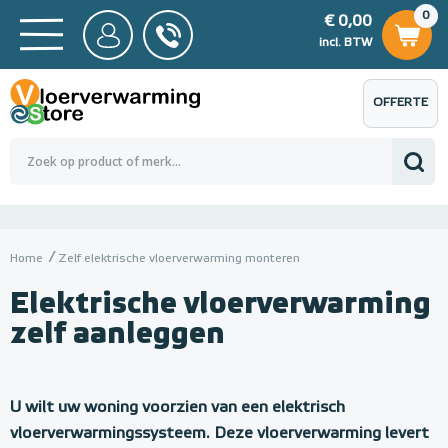
0
€ 0,00
0
€ 0,00
ncl. BTW
incl. BTW
OFFERTE
 0,00
Totaalbedrag (incl. BTW)
€ 0,00
AANVRAGEN
Home
Zelf elektrische vloerverwarming monteren
Elektrische vloerverwarming
zelf aanleggen
Z
e
U wilt uw woning voorzien van een elektrisch
vloerverwarmingssysteem. Deze vloerverwarming levert