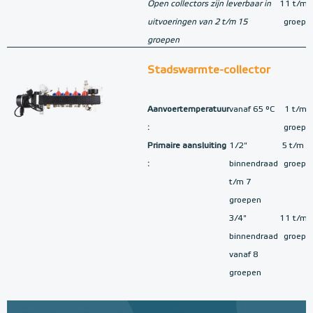
Open collectors zijn leverbaar in
11 t/m 
uitvoeringen van 2 t/m 15
groepe
groepen
Stadswarmte-collector
Aanvoertemperatuur
vanaf 65 °C
1 t/m 
:
groepe
Primaire aansluiting
1/2"
5 t/m 1
:
binnendraad
groepe
t/m 7
groepen
3/4"
11 t/m 
binnendraad
groepe
vanaf 8
groepen