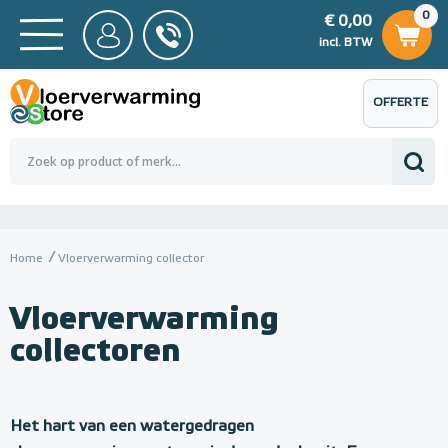
0
€ 0,00
0
€ 0,00
ncl. BTW
incl. BTW
OFFERTE
 0,00
Totaalbedrag (incl. BTW)
€ 0,00
AANVRAGEN
Home
Vloerverwarming collector
Vloerverwarming
collectoren
Het hart van een watergedragen