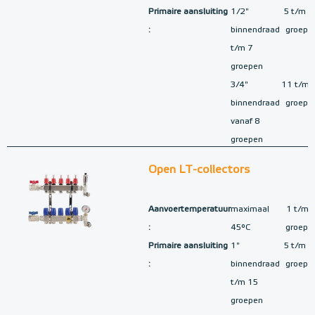
Primaire aansluiting
1/2"
5 t/m 1
:
binnendraad
groepe
t/m 7
groepen
3/4"
11 t/m 
binnendraad
groepe
vanaf 8
groepen
Open LT-collectors
Aanvoertemperatuur
maximaal
1 t/m 
:
45°C
groepe
Primaire aansluiting
1"
5 t/m 1
:
binnendraad
groepe
t/m 15
groepen