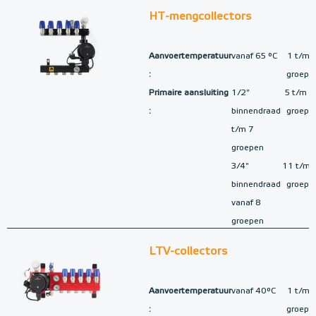
HT-mengcollectors
Aanvoertemperatuur
vanaf 65 °C
1 t/m 
:
groepe
Primaire aansluiting
1/2"
5 t/m 1
:
binnendraad
groepe
t/m 7
groepen
3/4"
11 t/m 
binnendraad
groepe
vanaf 8
groepen
LTV-collectors
Aanvoertemperatuur
vanaf 40°C
1 t/m 
:
groepe