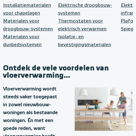
Installatiematerialen
Elektrische droogbouw-
Elektr
voor chapelagen
systemen
infrar
Materialen voor
Thermostaten voor
Plafo
droogbouw-systemen
elektrisch verwarmen
Spiege
Materialen voor
Isolatie- en
dunbedsystemen
bevestigingsmaterialen
Ontdek de vele voordelen van
vloerverwarming...
Vloerverwarming wordt
steeds vaker toegepast
in zowel nieuwbouw-
woningen als bestaande
woningen. Én met een
goede reden, want