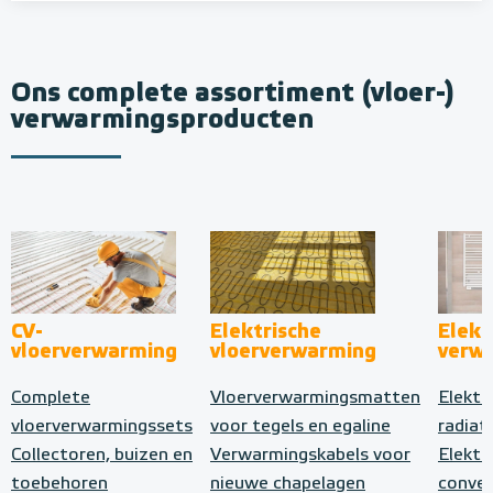
Ons complete assortiment (vloer-)
verwarmingsproducten
CV-
Elektrische
Elekt
vloerverwarming
vloerverwarming
verw
Complete
Vloerverwarmingsmatten
Elektr
vloerverwarmingssets
voor tegels en egaline
radiat
Collectoren, buizen en
Verwarmingskabels voor
Elektr
toebehoren
nieuwe chapelagen
conve