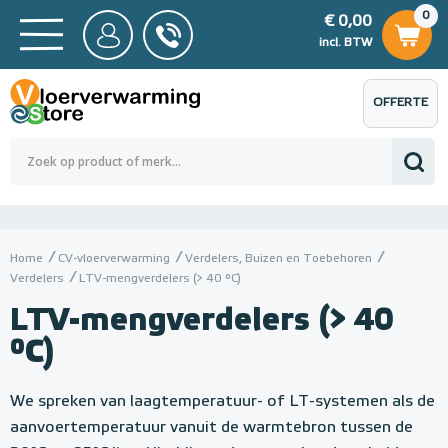
0
€ 0,00
0
€ 0,00
ncl. BTW
incl. BTW
OFFERTE
 0,00
Totaalbedrag (incl. BTW)
€ 0,00
AANVRAGEN
Home
CV-vloerverwarming
Verdelers, Buizen en Toebehoren
Verdelers
LTV-mengverdelers (> 40 °C)
LTV-mengverdelers (> 40
°C)
We spreken van laagtemperatuur- of LT-systemen als de
aanvoertemperatuur vanuit de warmtebron tussen de