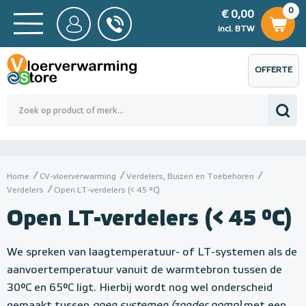
0
€ 0,00
0
€ 0,00
ncl. BTW
incl. BTW
OFFERTE
 0,00
Totaalbedrag (incl. BTW)
€ 0,00
AANVRAGEN
Home
CV-vloerverwarming
Verdelers, Buizen en Toebehoren
Verdelers
Open LT-verdelers (< 45 °C)
Open LT-verdelers (< 45 °C)
We spreken van laagtemperatuur- of LT-systemen als de
aanvoertemperatuur vanuit de warmtebron tussen de
30°C en 65°C ligt. Hierbij wordt nog wel onderscheid