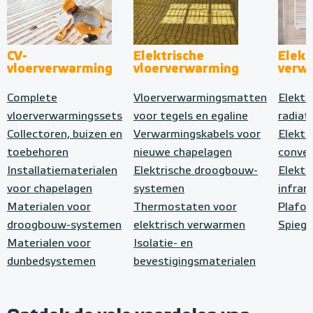
CV-
Elektrische
Elekt
vloerverwarming
vloerverwarming
verw
Complete
Vloerverwarmingsmatten
Elektr
vloerverwarmingssets
voor tegels en egaline
radiat
Collectoren, buizen en
Verwarmingskabels voor
Elektr
toebehoren
nieuwe chapelagen
conve
Installatiematerialen
Elektrische droogbouw-
Elektr
voor chapelagen
systemen
infrar
Materialen voor
Thermostaten voor
Plafo
droogbouw-systemen
elektrisch verwarmen
Spiege
Materialen voor
Isolatie- en
dunbedsystemen
bevestigingsmaterialen