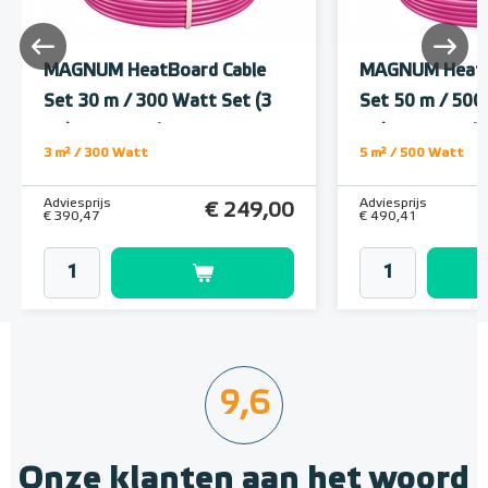
MAGNUM HeatBoard Cable
MAGNUM HeatB
Set 30 m / 300 Watt Set (3
Set 50 m / 500
m²) met MRC | Wit
m²) met MRC | 
3 m² / 300 Watt
5 m² / 500 Watt
Adviesprijs
Adviesprijs
€ 249,00
€ 390,47
€ 490,41
9,6
Onze klanten aan het woord