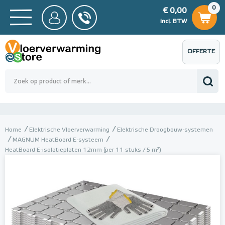
0
€ 0,00
0
€ 0,00
ncl. BTW
incl. BTW
OFFERTE
 0,00
Totaalbedrag (incl. BTW)
€ 0,00
AANVRAGEN
Home
Elektrische Vloerverwarming
Elektrische Droogbouw-systemen
MAGNUM HeatBoard E-systeem
HeatBoard E-isolatieplaten 12mm (per 11 stuks / 5 m²)