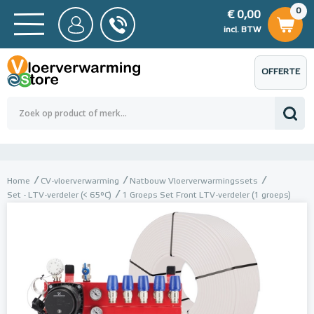
0
€ 0,00
0
€ 0,00
ncl. BTW
incl. BTW
OFFERTE
 0,00
Totaalbedrag (incl. BTW)
€ 0,00
AANVRAGEN
Home
CV-vloerverwarming
Natbouw Vloerverwarmingssets
Set - LTV-verdeler (< 65°C)
1 Groeps Set Front LTV-verdeler (1 groeps)