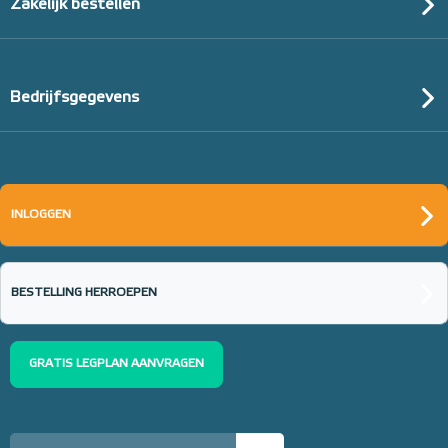
Zakelijk bestellen
Bedrijfsgegevens
Tacker-isolatieplaten, 20mm
(thermisch 10m² per pak)
INLOGGEN
20mm of 30mm thermische isolatie
Adviesprijs
€ 99,00
€ 152,23
BESTELLING HERROEPEN
GRATIS LEGPLAN AANVRAGEN