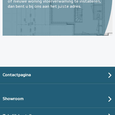
of nieuwe woning vloerverwaming te installeren,
dan bent u bij ons aan het juiste adres.
Geïsoleerde Noppenplaten
28mm / 11mm EPS-isolatie
(per 10 stuks / 10m²)
Met EPS onderlaag
Adviesprijs
€ 148,00
€ 242,38
Contactpagina
Showroom