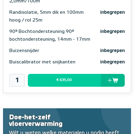
2,0mm/100m
Randisolatie, 5mm dik en 100mm
inbegrepen
hoog / rol 25m
90° Bochtondersteuning 90°
inbegrepen
bochtondersteuning, 14mm - 17mm
Buizensnijder
inbegrepen
Buiscalibrator met snijkanten
inbegrepen
€ 635,00
Doe-het-zelf
vloerverwarming
Wilt u weten welke materialen u nodig heeft