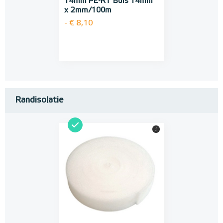
14mm PE-RT Buis 14mm
x 2mm/100m
- € 8,10
Randisolatie
i