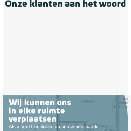
Onze klanten aan het woord
Krimpnetten 2,52m² / 1,20 x
2,10m, mazen 10cm x 10cm
Gegalvaniseerd staal
Adviesprijs
€ 12,10
€ 14,50
Wij kunnen ons
in elke ruimte
verplaatsen
Als u heeft besloten om in uw bestaande