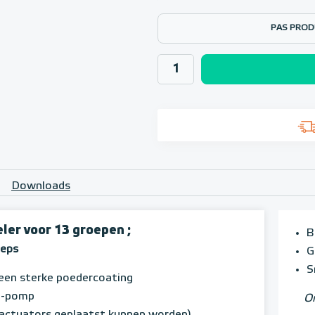
PAS PROD
Downloads
er voor 13 groepen ;
B
oeps
G
S
een sterke poedercoating
A1-pomp
Om