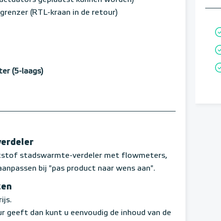
p actuators geplaatst kunnen worden)
renzer (RTL-kraan in de retour)
r (5-laags)
verdeler
ststof stadswarmte-verdeler met flowmeters,
aanpassen bij "pas product naar wens aan".
zen
ijs.
r geeft dan kunt u eenvoudig de inhoud van de