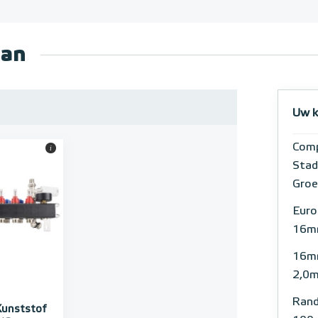
aan
Uw k
Comp
i
Stad
Groe
Euro
16m
16m
2,0
Rand
Kunststof