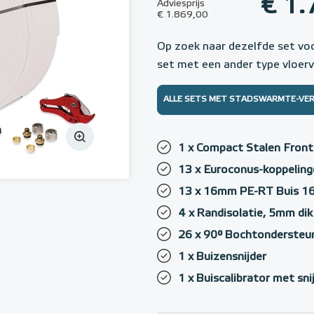
€ 1.
Adviesprijs
€ 1.869,00
Op zoek naar dezelfde set vo
set met een ander type vloer
ALLE SETS MET STADSWARMTE-VE
1 x Compact Stalen Fron
13 x Euroconus-koppeling
13 x 16mm PE-RT Buis 
4 x Randisolatie, 5mm di
26 x 90° Bochtondersteu
1 x Buizensnijder
1 x Buiscalibrator met sn