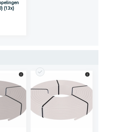
ppelingen
) (13x)
i
i