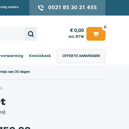
0031 85 30 31 455
ndig advies
0
€ 0,00
incl. BTW
rverwarming
Kennisbank
OFFERTE AANVRAGEN
 (incl. BTW)
€ 0,00
rmijn van 30 dagen
s)
et
ps)