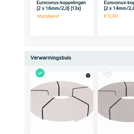
Euroconus-koppelingen
Euroconus-ko
(2 x 16mm/2,0) (13x)
(2 x 14mm/2,0
standaard
€ 0,00
Verwarmingsbuis
i