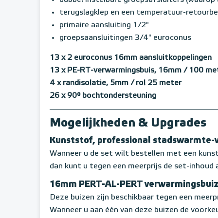
dubbel instelbare groepsafsluiters (waaro
terugslagklep en een temperatuur-retourbeg
primaire aansluiting 1/2"
groepsaansluitingen 3/4" euroconus
13 x 2 euroconus 16mm aansluitkoppelingen
13 x PE-RT-verwarmingsbuis, 16mm / 100 mete
4 x randisolatie, 5mm / rol 25 meter
26 x 90° bochtondersteuning
Mogelijkheden & Upgrades
Kunststof, professional stadswarmte-
Wanneer u de set wilt bestellen met een kun
dan kunt u tegen een meerprijs de set-inhoud 
16mm PERT-AL-PERT verwarmingsbui
Deze buizen zijn beschikbaar tegen een meerpr
Wanneer u aan één van deze buizen de voorkeu