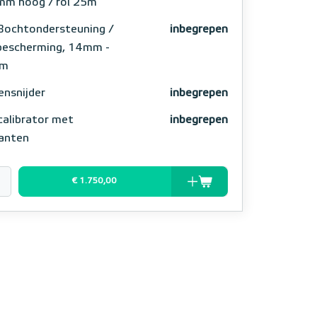
m hoog / rol 25m
Bochtondersteuning /
inbegrepen
bescherming, 14mm -
m
ensnijder
inbegrepen
calibrator met
inbegrepen
kanten
€ 1.750,00