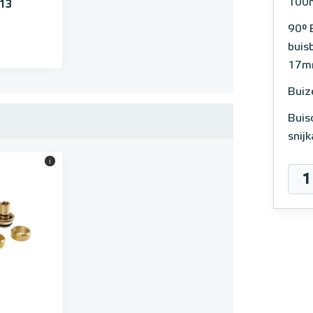
100m
 13
90° 
buis
17m
Buiz
Buis
snij
i