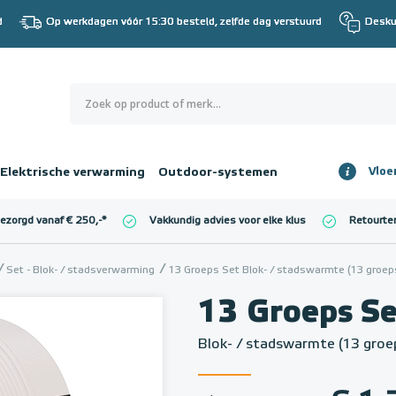
d
Op werkdagen vóór 15:30 besteld, zelfde dag verstuurd
Desku
0
€ 0,00
Elektrische verwarming
Outdoor-systemen
Vloe
Totaalbedrag
incl. BTW
bezorgd vanaf € 250,-
*
Vakkundig advies voor elke klus
Retourte
l. BTW)
€ 0,00
Set - Blok- / stadsverwarming
13 Groeps Set Blok- / stadswarmte (13 groep
13 Groeps S
Blok- / stadswarmte (13 groe