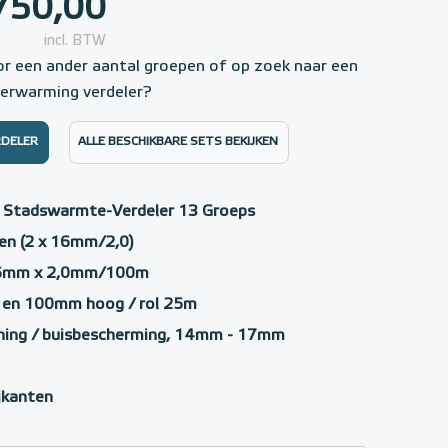
750,00
incl. BTW
or een ander aantal groepen of op zoek naar een
verwarming verdeler?
RDELER
ALLE BESCHIKBARE SETS BEKIJKEN
t Stadswarmte-Verdeler 13 Groeps
en (2 x 16mm/2,0)
16mm x 2,0mm/100m
k en 100mm hoog / rol 25m
ning / buisbescherming, 14mm - 17mm
ijkanten