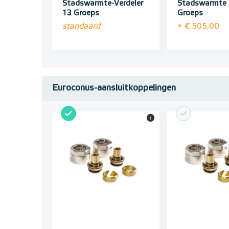
Stadswarmte-Verdeler
Stadswarmte
13 Groeps
Groeps
standaard
+ € 505,00
Euroconus-aansluitkoppelingen
i