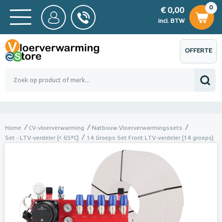
0
€ 0,00
0
€ 0,00
ncl. BTW
incl. BTW
OFFERTE
 0,00
Totaalbedrag (incl. BTW)
€ 0,00
AANVRAGEN
Home
CV-vloerverwarming
Natbouw Vloerverwarmingssets
Set - LTV-verdeler (< 65°C)
14 Groeps Set Front LTV-verdeler (14 groeps)