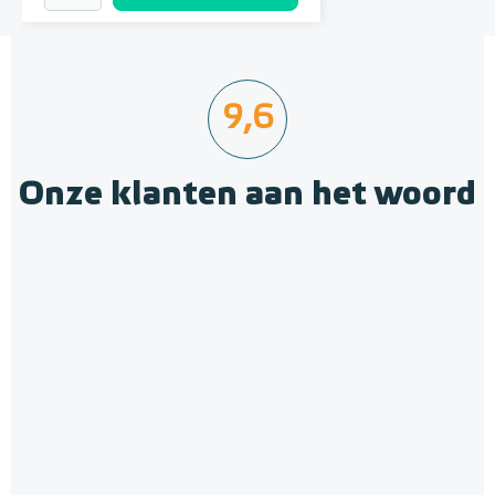
9,6
Onze klanten aan het woord
Krimpnetten 2,52m² / 1,20 x
2,10m, mazen 10cm x 10cm
Gegalvaniseerd staal
Adviesprijs
€ 12,10
€ 14,50