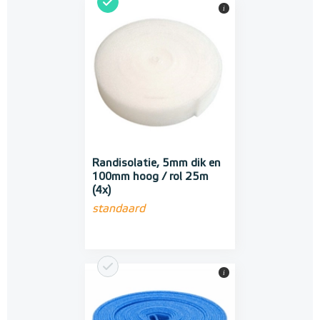
i
Randisolatie, 5mm dik en
100mm hoog / rol 25m
(4x)
standaard
i