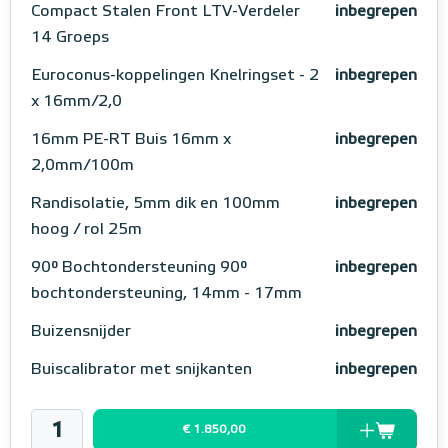
Compact Stalen Front LTV-Verdeler
inbegrepen
14 Groeps
Euroconus-koppelingen Knelringset - 2
inbegrepen
x 16mm/2,0
16mm PE-RT Buis 16mm x
inbegrepen
2,0mm/100m
Randisolatie, 5mm dik en 100mm
inbegrepen
hoog / rol 25m
90° Bochtondersteuning 90°
inbegrepen
bochtondersteuning, 14mm - 17mm
Buizensnijder
inbegrepen
Buiscalibrator met snijkanten
inbegrepen
€ 1.850,00