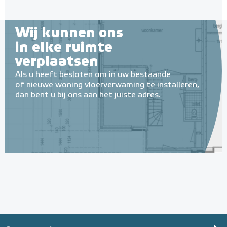
Wij kunnen ons
in elke ruimte
verplaatsen
Als u heeft besloten om in uw bestaande
of nieuwe woning vloerverwaming te installeren,
dan bent u bij ons aan het juiste adres.
Geïsoleerde Noppenplaten
28mm / 11mm EPS-isolatie
(per 10 stuks / 10m²)
Met EPS onderlaag
Adviesprijs
€ 148,00
€ 242,38