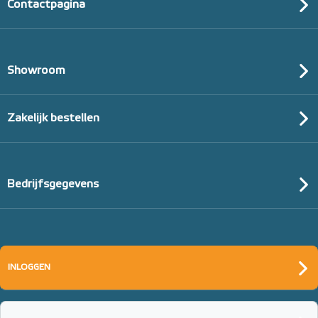
Contactpagina
Showroom
Zakelijk bestellen
Bedrijfsgegevens
Tacker-isolatieplaten, 20mm
(thermisch 10m² per pak)
INLOGGEN
20mm of 30mm thermische isolatie
Adviesprijs
€ 99,00