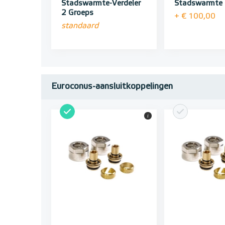
Stadswarmte-Verdeler
Stadswarmte 
2 Groeps
+ € 100,00
standaard
Euroconus-aansluitkoppelingen
i