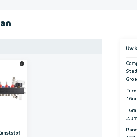
aan
Uw k
Comp
i
Stad
Groe
Euro
16m
16m
2,0
Rand
Kunststof