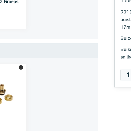
100m
2 Groeps
90° 
buis
17m
Buiz
Buis
snij
i