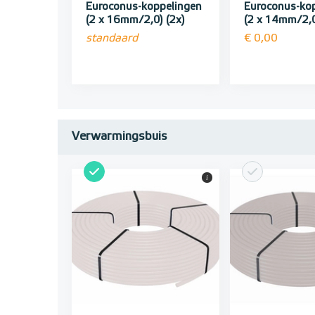
Euroconus-koppelingen
Euroconus-ko
(2 x 16mm/2,0) (2x)
(2 x 14mm/2,0
standaard
€ 0,00
Verwarmingsbuis
i