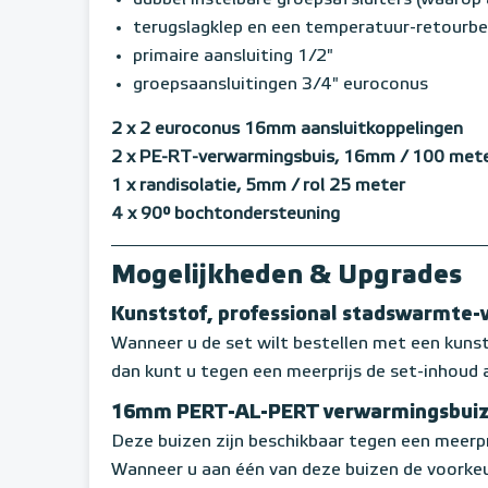
dubbel instelbare groepsafsluiters (waaro
terugslagklep en een temperatuur-retourbeg
primaire aansluiting 1/2"
groepsaansluitingen 3/4" euroconus
2 x 2 euroconus 16mm aansluitkoppelingen
2 x PE-RT-verwarmingsbuis, 16mm / 100 meter
1 x randisolatie, 5mm / rol 25 meter
4 x 90° bochtondersteuning
Mogelijkheden & Upgrades
Kunststof, professional stadswarmte-
Wanneer u de set wilt bestellen met een kun
dan kunt u tegen een meerprijs de set-inhoud 
16mm PERT-AL-PERT verwarmingsbui
Deze buizen zijn beschikbaar tegen een meerpr
Wanneer u aan één van deze buizen de voorkeu