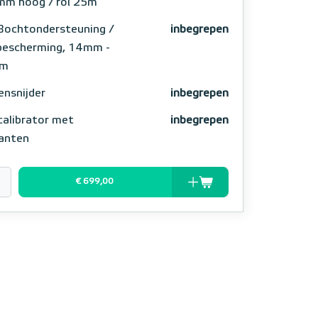
m hoog / rol 25m
Bochtondersteuning /
inbegrepen
bescherming, 14mm -
m
ensnijder
inbegrepen
calibrator met
inbegrepen
kanten
€ 699,00