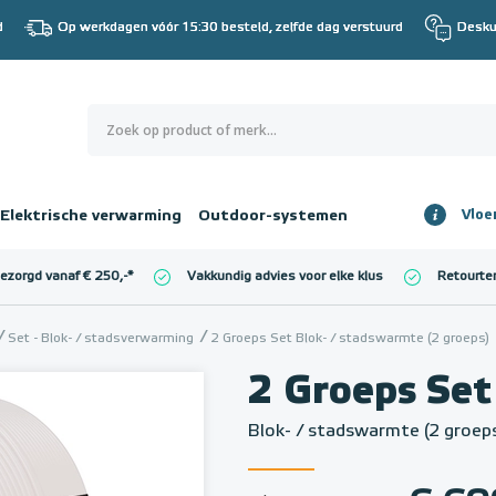
d
Op werkdagen vóór 15:30 besteld, zelfde dag verstuurd
Desku
0
€ 0,00
Elektrische verwarming
Outdoor-systemen
Vloe
Totaalbedrag
incl. BTW
bezorgd vanaf € 250,-
*
Vakkundig advies voor elke klus
Retourte
l. BTW)
€ 0,00
Set - Blok- / stadsverwarming
2 Groeps Set Blok- / stadswarmte (2 groeps)
2 Groeps Set
Blok- / stadswarmte (2 groep