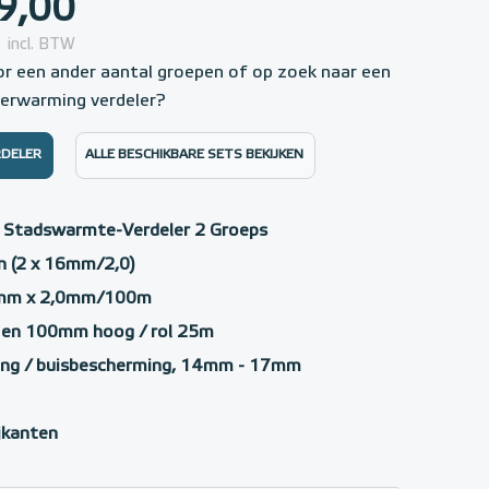
9,00
incl. BTW
or een ander aantal groepen of op zoek naar een
verwarming verdeler?
RDELER
ALLE BESCHIKBARE SETS BEKIJKEN
t Stadswarmte-Verdeler 2 Groeps
n (2 x 16mm/2,0)
6mm x 2,0mm/100m
k en 100mm hoog / rol 25m
ing / buisbescherming, 14mm - 17mm
ijkanten