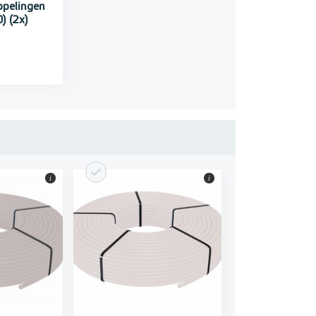
ppelingen
) (2x)
i
i