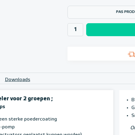
PAS PROD
Downloads
er voor 2 groepen ;
B
eps
G
S
een sterke poedercoating
A1-pomp
Om