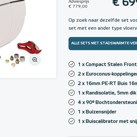
€ 69
Adviesprijs
€ 779,00
Op zoek naar dezelfde set vo
set met een ander type vloer
ALLE SETS MET STADSWARMTE-VE
1 x Compact Stalen Fron
2 x Euroconus-koppelinge
2 x 16mm PE-RT Buis 1
1 x Randisolatie, 5mm di
4 x 90° Bochtondersteun
1 x Buizensnijder
1 x Buiscalibrator met sn