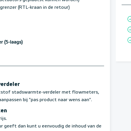
p actuators geplaatst kunnen worden)
renzer (RTL-kraan in de retour)
 (5-laags)
verdeler
ststof stadswarmte-verdeler met flowmeters,
aanpassen bij "pas product naar wens aan".
zen
ijs.
r geeft dan kunt u eenvoudig de inhoud van de