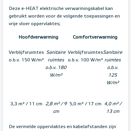
Deze e-HEAT elektrische verwarmingskabel kan
gebruikt worden voor de volgende toepassingen en
vrije vloer oppervlaktes;
Hoofdverwarming
Comfortverwarming
Verblijfsruimtes
Sanitaire
Verblijfsruimtes
Sanitaire
o.b.v. 150 W/m²
ruimtes
o.b.v. 100 W/m²
ruimtes
o.b.v. 180
o.b.v.
W/m²
125
W/m²
3,3 m² / 11 cm
2,8 m² / 9
5,0 m² / 17 cm
4,0 m² /
cm
13 cm
De vermelde oppervlaktes en kabelafstanden zijn