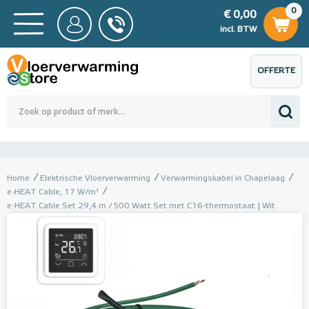
0
€ 0,00
0
€ 0,00
ncl. BTW
incl. BTW
OFFERTE
 0,00
Totaalbedrag (incl. BTW)
€ 0,00
AANVRAGEN
Home
Elektrische Vloerverwarming
Verwarmingskabel in Chapelaag
e-HEAT Cable, 17 W/m¹
e-HEAT Cable Set 29,4 m / 500 Watt Set met C16-thermostaat | Wit