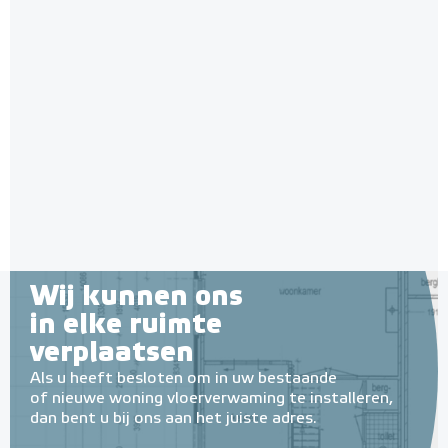
Aluminium Tape 22,5 m op rol
22,5 meter op rol
Adviesprijs
€ 6,49
€ 9,92
Wij kunnen ons
in elke ruimte
verplaatsen
Als u heeft besloten om in uw bestaande
of nieuwe woning vloerverwaming te installeren,
dan bent u bij ons aan het juiste adres.