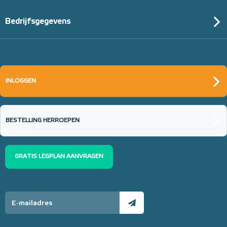
Bedrijfsgegevens
Randisolatie met flap, 8mm
dik en 150mm hoog / rol 25m
INLOGGEN
25m¹ lang
Adviesprijs
€ 16,90
€ 25,48
BESTELLING HERROEPEN
GRATIS LEGPLAN AANVRAGEN