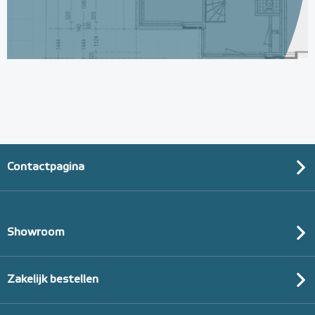
Randisolatie, 5mm dik en
100mm hoog / rol 25m
25m¹ lang
Adviesprijs
€ 8,95
€ 9,95
Contactpagina
Showroom
Zakelijk bestellen