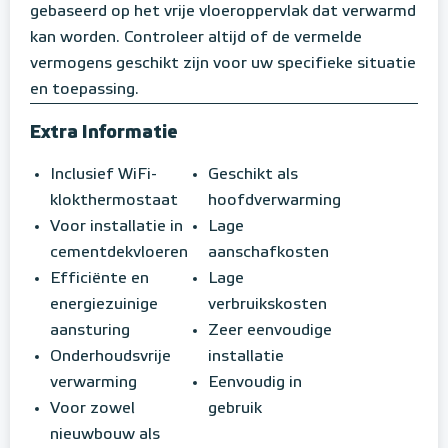
gebaseerd op het vrije vloeroppervlak dat verwarmd
kan worden. Controleer altijd of de vermelde
vermogens geschikt zijn voor uw specifieke situatie
en toepassing.
Extra Informatie
Inclusief WiFi-
Geschikt als
klokthermostaat
hoofdverwarming
Voor installatie in
Lage
cementdekvloeren
aanschafkosten
Efficiënte en
Lage
energiezuinige
verbruikskosten
aansturing
Zeer eenvoudige
Onderhoudsvrije
installatie
verwarming
Eenvoudig in
Voor zowel
gebruik
nieuwbouw als