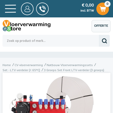
0
€ 0,00
0
€ 0,00
ncl. BTW
incl. BTW
OFFERTE
 0,00
Totaalbedrag (incl. BTW)
€ 0,00
AANVRAGEN
Home
CV-vloerverwarming
Natbouw Vloerverwarmingssets
Set - LTV-verdeler (< 65°C)
3 Groeps Set Front LTV-verdeler (3 groeps)