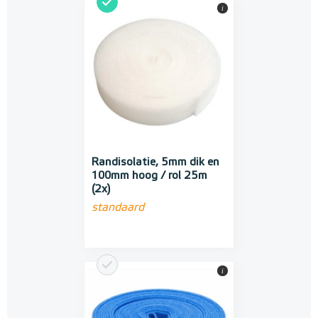
i
Randisolatie, 5mm dik en
100mm hoog / rol 25m
(2x)
standaard
i