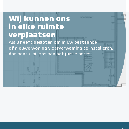
Wij kunnen ons
in elke ruimte
verplaatsen
Als u heeft besloten om in uw bestaande
of nieuwe woning vloerverwaming te installeren,
dan bent u bij ons aan het juiste adres.
Geïsoleerde Noppenplaten
28mm / 11mm EPS-isolatie
(per 10 stuks / 10m²)
Met EPS onderlaag
Adviesprijs
€ 148,00
€ 242,38