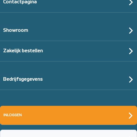
Contactpagina
Showroom
Zakelijk bestellen
Bedrijfsgegevens
Tacker-isolatieplaten, 20mm
(thermisch 10m² per pak)
INLOGGEN
20mm of 30mm thermische isolatie
Adviesprijs
€ 99,00