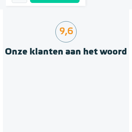
9,6
Onze klanten aan het woord
Krimpnetten 2,52m² / 1,20 x
2,10m, mazen 10cm x 10cm
Gegalvaniseerd staal
Adviesprijs
€ 12,10
€ 14,50