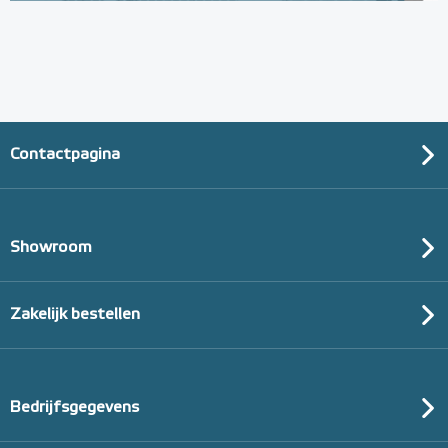
(thermisch 10m² per pak)
20mm of 30mm thermische isolatie
Adviesprijs
€ 99,00
€ 152,23
Contactpagina
Showroom
Zakelijk bestellen
Bedrijfsgegevens