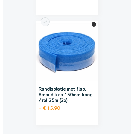
i
Randisolatie met flap,
8mm dik en 150mm hoog
/ rol 25m (2x)
+ € 15,90