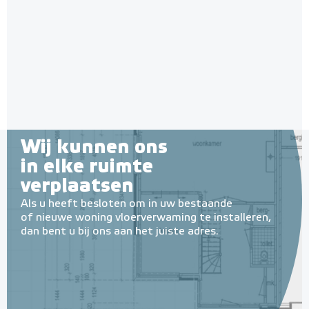
28mm / 11mm EPS-isolatie
(per 10 stuks / 10m²)
Met EPS onderlaag
Adviesprijs
€ 148,00
€ 242,38
Wij kunnen ons
in elke ruimte
verplaatsen
Als u heeft besloten om in uw bestaande
of nieuwe woning vloerverwaming te installeren,
dan bent u bij ons aan het juiste adres.
Tacker-isolatieplaten, 20mm