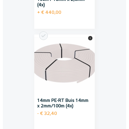
(4x)
+ € 440,00
i
14mm PE-RT Buis 14mm
x 2mm/100m (4x)
- € 32,40