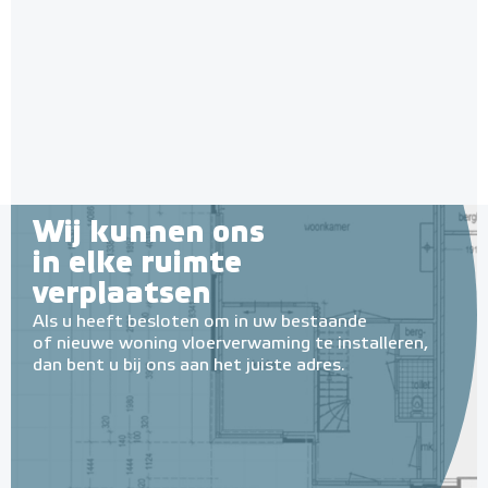
28mm / 11mm EPS-isolatie
(per 10 stuks / 10m²)
Met EPS onderlaag
Adviesprijs
€ 148,00
€ 242,38
Wij kunnen ons
in elke ruimte
verplaatsen
Als u heeft besloten om in uw bestaande
of nieuwe woning vloerverwaming te installeren,
dan bent u bij ons aan het juiste adres.
Tacker-isolatieplaten, 20mm