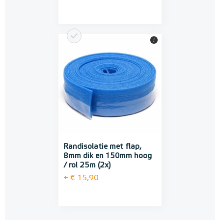
i
Randisolatie met flap,
8mm dik en 150mm hoog
/ rol 25m (2x)
+ € 15,90