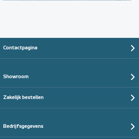
(thermisch 10m² per pak)
20mm of 30mm thermische isolatie
Adviesprijs
€ 99,00
€ 152,23
Contactpagina
Showroom
Zakelijk bestellen
Bedrijfsgegevens