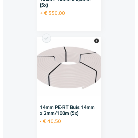
(5x)
+ € 550,00
i
14mm PE-RT Buis 14mm
x 2mm/100m (5x)
- € 40,50