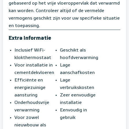
gebaseerd op het vrije vloeroppervlak dat verwarmd
kan worden. Controleer altijd of de vermelde
vermogens geschikt zijn voor uw specifieke situatie
en toepassing.
Extra Informatie
Inclusief WiFi-
Geschikt als
klokthermostaat
hoofdverwarming
Voor installatie in
Lage
cementdekvloeren
aanschafkosten
Efficiënte en
Lage
energiezuinige
verbruikskosten
aansturing
Zeer eenvoudige
Onderhoudsvrije
installatie
verwarming
Eenvoudig in
Voor zowel
gebruik
nieuwbouw als