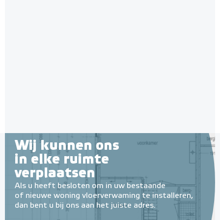
Aluminium Tape 22,5 m op rol
22,5 meter op rol
Adviesprijs
€ 6,49
€ 9,92
Wij kunnen ons
in elke ruimte
verplaatsen
Als u heeft besloten om in uw bestaande
of nieuwe woning vloerverwaming te installeren,
dan bent u bij ons aan het juiste adres.