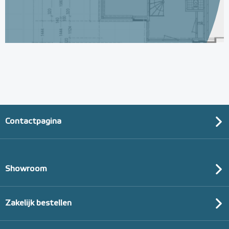
Randisolatie, 5mm dik en
100mm hoog / rol 25m
25m¹ lang
Adviesprijs
€ 8,95
€ 9,95
Contactpagina
Showroom
Zakelijk bestellen