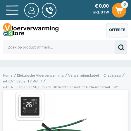
0
€ 0,00
0
€ 0,00
ncl. BTW
incl. BTW
OFFERTE
 0,00
Totaalbedrag (incl. BTW)
€ 0,00
AANVRAGEN
Home
Elektrische Vloerverwarming
Verwarmingskabel in Chapelaag
e-HEAT Cable, 17 W/m¹
e-HEAT Cable Set 58,8 m / 1000 Watt Set met C16-thermostaat | Wit