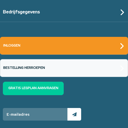
Bedrijfsgegevens
Randisolatie met flap, 8mm
dik en 150mm hoog / rol 25m
INLOGGEN
25m¹ lang
Adviesprijs
€ 16,90
€ 25,48
BESTELLING HERROEPEN
GRATIS LEGPLAN AANVRAGEN