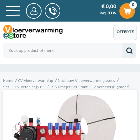
0
€ 0,00
0
€ 0,00
ncl. BTW
incl. BTW
OFFERTE
 0,00
Totaalbedrag (incl. BTW)
€ 0,00
AANVRAGEN
Home
CV-vloerverwarming
Natbouw Vloerverwarmingssets
Set - LTV-verdeler (< 65°C)
6 Groeps Set Front LTV-verdeler (6 groeps)