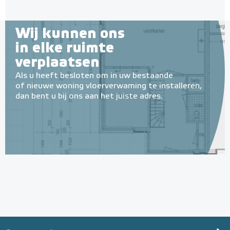
Wij kunnen ons
in elke ruimte
verplaatsen
Als u heeft besloten om in uw bestaande
of nieuwe woning vloerverwaming te installeren,
dan bent u bij ons aan het juiste adres.
Geïsoleerde Noppenplaten
28mm / 11mm EPS-isolatie
(per 10 stuks / 10m²)
Met EPS onderlaag
Adviesprijs
€ 148,00
€ 242,38