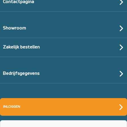
Contactpagina
Showroom
Zakelijk bestellen
Bedrijfsgegevens
Tacker-isolatieplaten, 20mm
(thermisch 10m² per pak)
INLOGGEN
20mm of 30mm thermische isolatie
Adviesprijs
€ 99,00