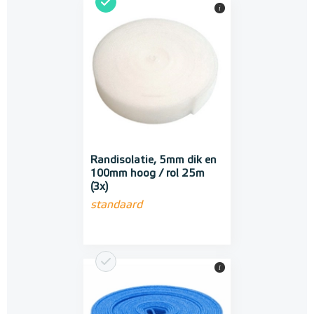
i
Randisolatie, 5mm dik en
100mm hoog / rol 25m
(3x)
standaard
i