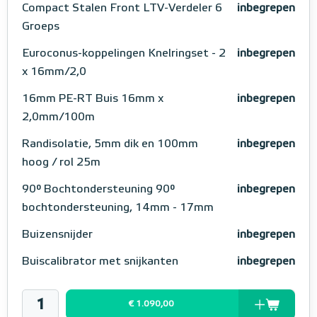
Compact Stalen Front LTV-Verdeler 6
inbegrepen
Groeps
Euroconus-koppelingen Knelringset - 2
inbegrepen
x 16mm/2,0
16mm PE-RT Buis 16mm x
inbegrepen
2,0mm/100m
Randisolatie, 5mm dik en 100mm
inbegrepen
hoog / rol 25m
90° Bochtondersteuning 90°
inbegrepen
bochtondersteuning, 14mm - 17mm
Buizensnijder
inbegrepen
Buiscalibrator met snijkanten
inbegrepen
€ 1.090,00