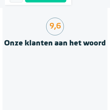
9,6
Onze klanten aan het woord
Krimpnetten 2,52m² / 1,20 x
2,10m, mazen 10cm x 10cm
Gegalvaniseerd staal
Adviesprijs
€ 12,10
€ 14,50