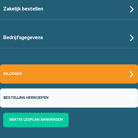
Zakelijk bestellen
Bedrijfsgegevens
Tacker-isolatieplaten, 20mm
(thermisch 10m² per pak)
INLOGGEN
20mm of 30mm thermische isolatie
Adviesprijs
€ 99,00
€ 152,23
BESTELLING HERROEPEN
GRATIS LEGPLAN AANVRAGEN