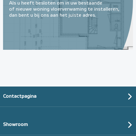
Als u heeft besloten om in uw bestaande
of nieuwe woning vloerverwaming te installeren,
dan bent u bij ons aan het juiste adres.
Geïsoleerde Noppenplaten
28mm / 11mm EPS-isolatie
(per 10 stuks / 10m²)
Met EPS onderlaag
Adviesprijs
€ 148,00
€ 242,38
Contactpagina
Showroom