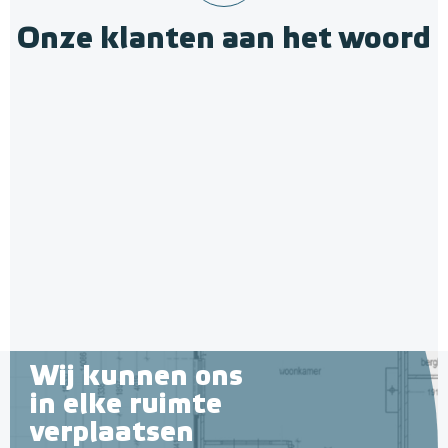
Onze klanten aan het woord
Krimpnetten 2,52m² / 1,20 x
2,10m, mazen 10cm x 10cm
Gegalvaniseerd staal
Adviesprijs
€ 12,10
€ 14,50
Wij kunnen ons
in elke ruimte
verplaatsen