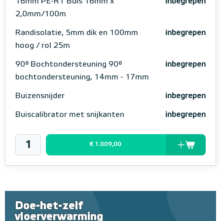
16mm PE-RT Buis 16mm x
inbegrepen
2,0mm/100m
Randisolatie, 5mm dik en 100mm
inbegrepen
hoog / rol 25m
90° Bochtondersteuning 90°
inbegrepen
bochtondersteuning, 14mm - 17mm
Buizensnijder
inbegrepen
Buiscalibrator met snijkanten
inbegrepen
€ 1.009,00
Doe-het-zelf
vloerverwarming