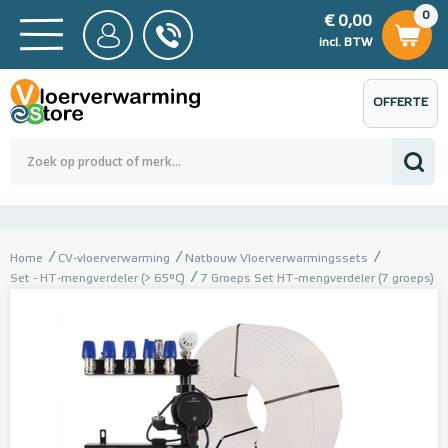
0
€ 0,00
0
€ 0,00
ncl. BTW
incl. BTW
OFFERTE
 0,00
Totaalbedrag (incl. BTW)
€ 0,00
AANVRAGEN
Home
CV-vloerverwarming
Natbouw Vloerverwarmingssets
Set - HT-mengverdeler (> 65°C)
7 Groeps Set HT-mengverdeler (7 groeps)