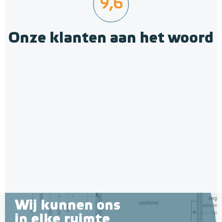
9,6
Onze klanten aan het woord
Jumpax Basic-ondervloer 2,88
m² / 7mm Dual systeem
"Basic", 2,88 m² (4 onder- en
Normaal tot gemiddeld belastbaar
4 bovenplaten)
Adviesprijs
€ 65,00
€ 79,00
Wij kunnen ons
in elke ruimte