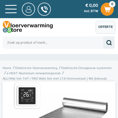
0
€ 0,00
0
€ 0,00
ncl. BTW
incl. BTW
OFFERTE
 0,00
Totaalbedrag (incl. BTW)
€ 0,00
AANVRAGEN
Home
Elektrische Vloerverwarming
Elektrische Droogbouw-systemen
e-HEAT Aluminium verwarmingsmat
ALU-Mat Set 7m² / 980 Watt Set met C16-thermostaat | Wit (inbouw)