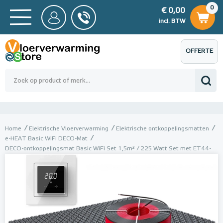
0
€ 0,00
0
€ 0,00
ncl. BTW
incl. BTW
OFFERTE
 0,00
Totaalbedrag (incl. BTW)
€ 0,00
AANVRAGEN
Home
Elektrische Vloerverwarming
Elektrische ontkoppelingsmatten
e-HEAT Basic WiFi DECO-Mat
DECO-ontkoppelingsmat Basic WiFi Set 1,5m² / 225 Watt Set met ET44-
thermostaat | Wit (inbouw)