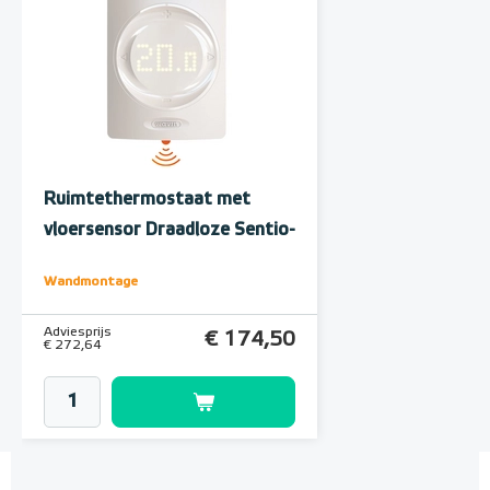
Ruimtethermostaat met
vloersensor Draadloze Sentio-
thermostaat met infrarood
Wandmontage
sensor
Adviesprijs
€ 174,50
€ 272,64