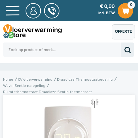
0
€ 0,00
0
€ 0,00
ncl. BTW
incl. BTW
OFFERTE
 0,00
Totaalbedrag (incl. BTW)
€ 0,00
AANVRAGEN
Home
CV-vloerverwarming
Draadloze Thermostaatregeling
Wavin Sentio-naregeling
Ruimtethermostaat Draadloze Sentio-thermostaat