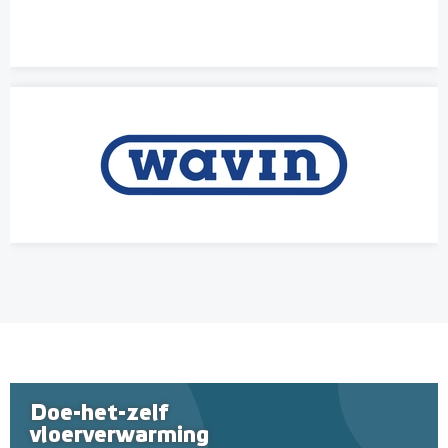
Doe-het-zelf
vloerverwarming