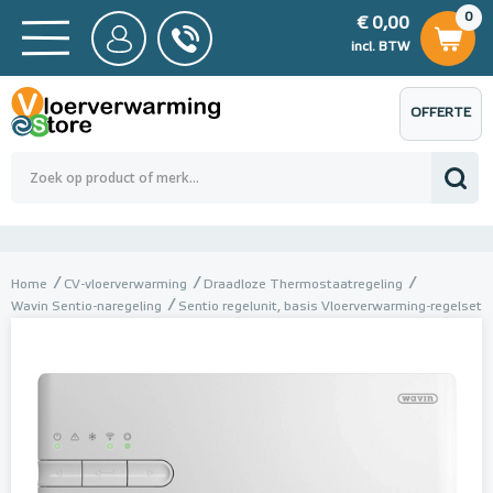
0
€ 0,00
0
€ 0,00
ncl. BTW
incl. BTW
OFFERTE
 0,00
Totaalbedrag (incl. BTW)
€ 0,00
AANVRAGEN
Home
CV-vloerverwarming
Draadloze Thermostaatregeling
Wavin Sentio-naregeling
Sentio regelunit, basis Vloerverwarming-regelset