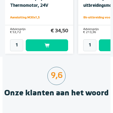
RJ45 aansluiting voor regelunit
Thermomotor, 24V
uitbreidingsmo
Adviesprijs
€ 99,95
Aansluiting M30x1,5
8k-uitbreiding voor
€ 156,55
Adviesprijs
Adviesprijs
€ 34,50
€ 53,72
€ 213,36
9,6
Onze klanten aan het woord