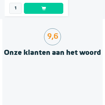
9,6
Onze klanten aan het woord
Aansluitsnoer 2-aderig snoer
met EURO-stekker
2-aderig
Adviesprijs
€ 3,99