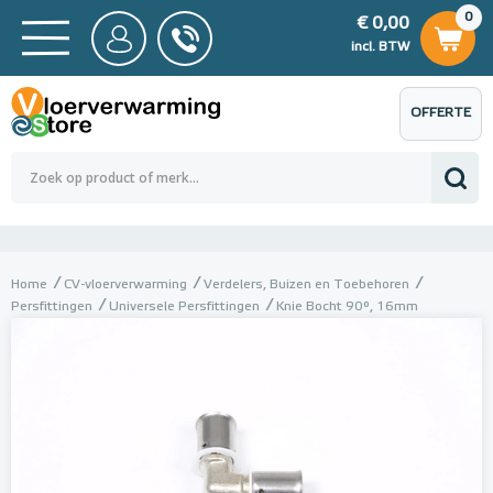
0
€ 0,00
0
€ 0,00
ncl. BTW
incl. BTW
OFFERTE
 0,00
Totaalbedrag (incl. BTW)
€ 0,00
AANVRAGEN
Home
CV-vloerverwarming
Verdelers, Buizen en Toebehoren
Persfittingen
Universele Persfittingen
Knie Bocht 90°, 16mm