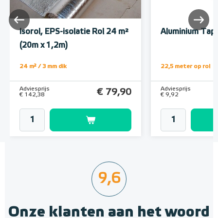
Isorol, EPS-isolatie Rol 24 m²
Aluminium Tape
(20m x 1,2m)
24 m² / 3 mm dik
22,5 meter op rol
Adviesprijs
Adviesprijs
€ 79,90
€ 142,38
€ 9,92
9,6
Onze klanten aan het woord