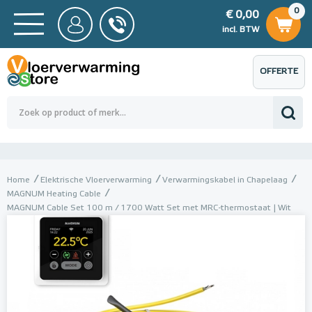
0
€ 0,00
0
€ 0,00
ncl. BTW
incl. BTW
OFFERTE
 0,00
Totaalbedrag (incl. BTW)
€ 0,00
AANVRAGEN
Home
Elektrische Vloerverwarming
Verwarmingskabel in Chapelaag
MAGNUM Heating Cable
MAGNUM Cable Set 100 m / 1700 Watt Set met MRC-thermostaat | Wit