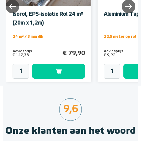
Isorol, EPS-isolatie Rol 24 m²
Aluminium Tape
(20m x 1,2m)
24 m² / 3 mm dik
22,5 meter op rol
Adviesprijs
Adviesprijs
€ 79,90
€ 142,38
€ 9,92
9,6
Onze klanten aan het woord