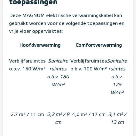
toepassingen
Deze MAGNUM elektrische verwarmingskabel kan
gebruikt worden voor de volgende toepassingen en
vrije vloer oppervlaktes;
Hoofdverwarming
Comfortverwarming
Verblijfsruimtes
Sanitaire
Verblijfsruimtes
Sanitaire
o.b.v. 150 W/m²
ruimtes
o.b.v. 100 W/m²
ruimtes
o.b.v. 180
o.b.v.
W/m²
125
W/m²
2,7 m² / 11 cm
2,2 m² / 9
4,0 m² / 17 cm
3,1 m² /
cm
13 cm