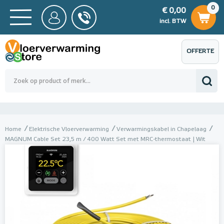
0
€ 0,00
0
€ 0,00
ncl. BTW
incl. BTW
OFFERTE
 0,00
Totaalbedrag (incl. BTW)
€ 0,00
AANVRAGEN
Home
Elektrische Vloerverwarming
Verwarmingskabel in Chapelaag
MAGNUM Cable Set 23,5 m / 400 Watt Set met MRC-thermostaat | Wit