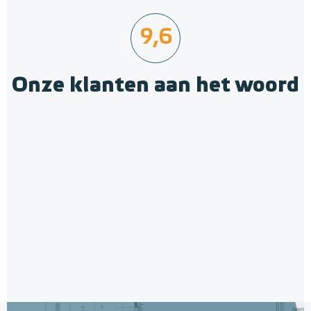
9,6
Onze klanten aan het woord
Polystyreen hardfoam
isolatie-platen 4,80 m² (8 st. -
60 x 100 cm à 0,6 cm)
6 en 10 mm dikte
Adviesprijs
€ 109,90
€ 212,50