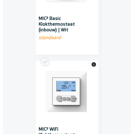
MIC² Basic
Klokthermostaat
(inbouw) | Wit
standaard
i
MIC² WiFi