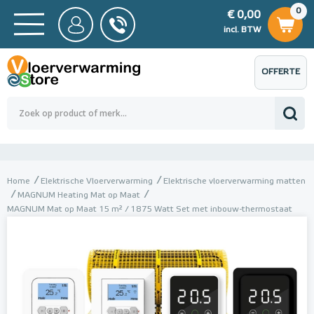
0
€ 0,00
0
€ 0,00
ncl. BTW
incl. BTW
OFFERTE
 0,00
Totaalbedrag (incl. BTW)
€ 0,00
AANVRAGEN
Home
Elektrische Vloerverwarming
Elektrische vloerverwarming matten
MAGNUM Heating Mat op Maat
MAGNUM Mat op Maat 15 m² / 1875 Watt Set met inbouw-thermostaat