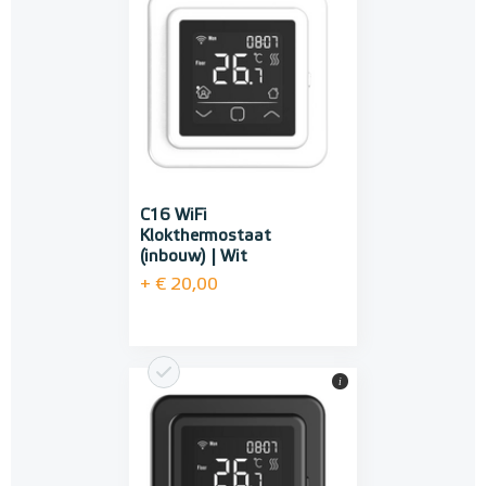
C16 WiFi
Klokthermostaat
(inbouw) | Wit
+ € 20,00
i