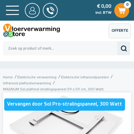
0
€ 0,00
0
€ 0,00
ncl. BTW
incl. BTW
OFFERTE
 0,00
Totaalbedrag (incl. BTW)
€ 0,00
AANVRAGEN
Home
Elektrische verwarming
Elektrische infraroodpanelen
Infrarood plafondverwarming
MAGNUM Sol plafond-stralingspaneel 59 x 59 cm, 300 Watt
Vervangen door Sol Pro-stralingspaneel, 300 Watt