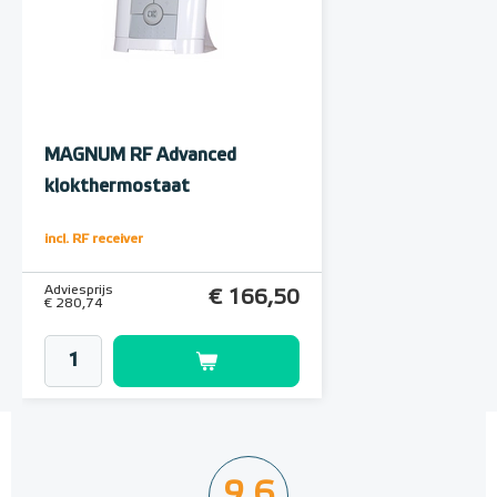
MAGNUM RF Advanced
klokthermostaat
Klokthermostaat, inclusief
incl. RF receiver
RF-ontvanger
Adviesprijs
€ 166,50
€ 280,74
9,6