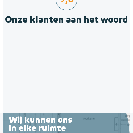
Onze klanten aan het woord
MAGNUM RF Receiver
Ontvanger (8 Ampère)
Extra ontvanger
Adviesprijs
€ 75,90
€ 139,99
Wij kunnen ons
in elke ruimte