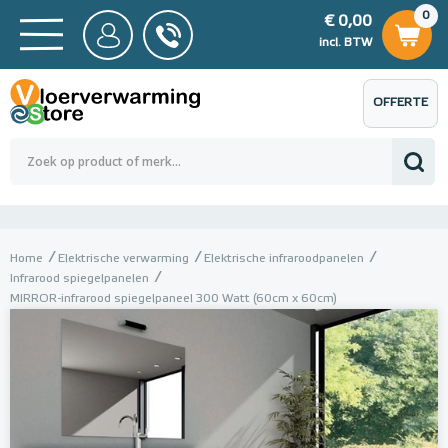
0
€ 0,00
0
€ 0,00
ncl. BTW
incl. BTW
OFFERTE
 0,00
Totaalbedrag (incl. BTW)
€ 0,00
AANVRAGEN
Home
Elektrische verwarming
Elektrische infraroodpanelen
Infrarood spiegelpanelen
MIRROR-infrarood spiegelpaneel 300 Watt (60cm x 60cm)