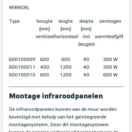
MIRROR;
Type
hoogte
lengte
diepte
vermogen
(mm)
(mm)
(mm)
verticaal
horizontaal
incl.
warmteafgifte
beugels
600100009
600
600
40
300 W
600100011
400
1200
40
500 W
600100010
600
1200
40
600 W
Montage infraroodpanelen
De infraroodpanelen kunnen aan de muur worden
bevestigd met behulp van het geïntegreerde
montagesysteem. Door dit montagesysteem