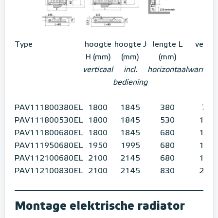
Type
hoogte
hoogte J
lengte L
vermo
H (mm)
(mm)
(mm)
verticaal
incl.
horizontaal
warmtea
bediening
PAV111800380EL
1800
1845
380
750
PAV111800530EL
1800
1845
530
1000
PAV111800680EL
1800
1845
680
1250
PAV111950680EL
1950
1995
680
1500
PAV112100680EL
2100
2145
680
1750
PAV112100830EL
2100
2145
830
2000
Montage elektrische radiator