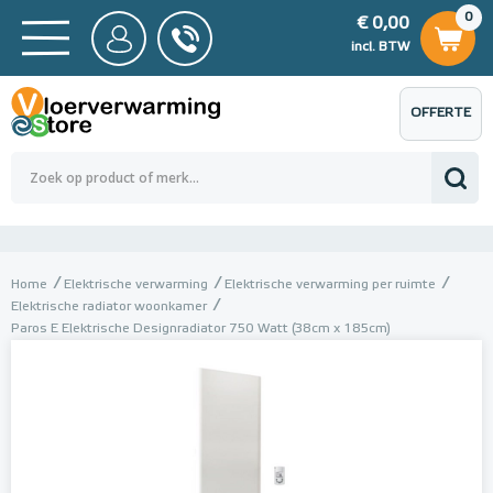
0
€ 0,00
0
€ 0,00
ncl. BTW
incl. BTW
OFFERTE
 0,00
Totaalbedrag (incl. BTW)
€ 0,00
AANVRAGEN
Home
Elektrische verwarming
Elektrische verwarming per ruimte
Elektrische radiator woonkamer
Paros E Elektrische Designradiator 750 Watt (38cm x 185cm)