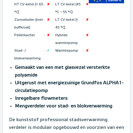
HT CV-ketel (> 65
:
✘
LT CV-ketel (45
:
✘
°C)
°C ~ 55 °C
)
Zonneboiler (met
:
✘
LT CV-ketel (<
:
✘
buffervat)
45 °C)
Pelletkachel
:
✘
Hybride
:
✘
warmtepomp
Stad- /
:
✔
Warmtepomp
:
✘
blokverwarming
Gemaakt van een met glasvezel versterkte
polyamide
Uitgerust met energiezuinige Grundfos ALPHA1-
circulatiepomp
Inregelbare flowmeters
Mengverdeler voor stad- en blokverwarming
De kunststof professional stadsverwarming
verdeler is modulair opgebouwd en voorzien van een