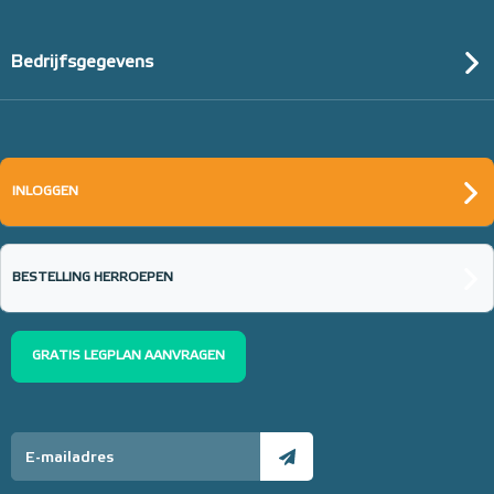
Bedrijfsgegevens
12mm PE-RT Buis 12mm x
INLOGGEN
1,5mm/300m
12mm x 1,5mm
BESTELLING HERROEPEN
Adviesprijs
€ 179,00
€ 462,71
GRATIS LEGPLAN AANVRAGEN