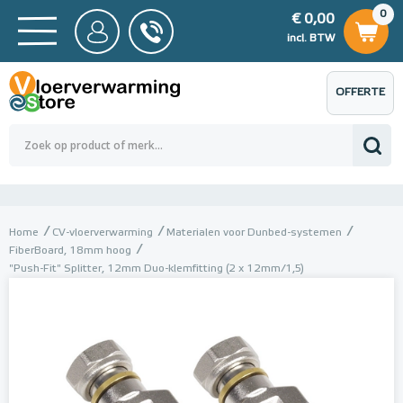
0
€ 0,00
0
€ 0,00
ncl. BTW
incl. BTW
OFFERTE
 0,00
Totaalbedrag (incl. BTW)
€ 0,00
AANVRAGEN
Home
CV-vloerverwarming
Materialen voor Dunbed-systemen
FiberBoard, 18mm hoog
"Push-Fit" Splitter, 12mm Duo-klemfitting (2 x 12mm/1,5)