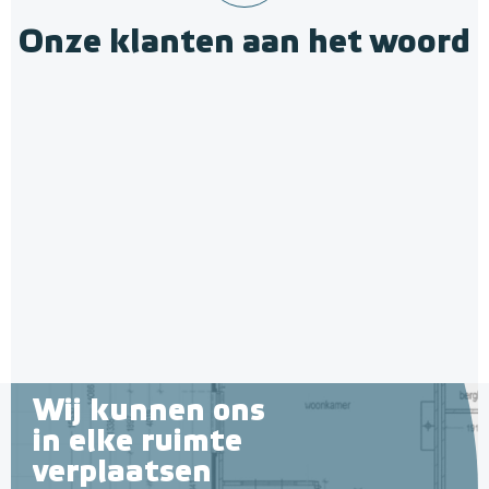
Onze klanten aan het woord
12mm PE-RT Buis 12mm x
1,5mm/300m
12mm x 1,5mm
Adviesprijs
€ 179,00
€ 328,33
Wij kunnen ons
in elke ruimte
verplaatsen