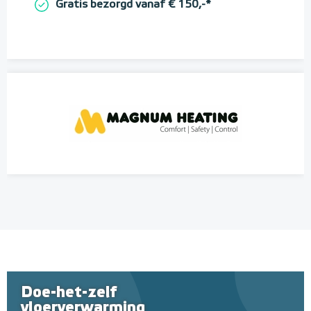
Gratis bezorgd vanaf € 150,-*
Doe-het-zelf
vloerverwarming