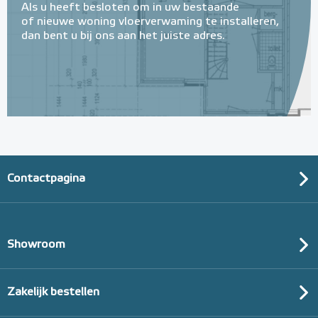
Als u heeft besloten om in uw bestaande
of nieuwe woning vloerverwaming te installeren,
dan bent u bij ons aan het juiste adres.
12mm PE-RT Buis 12mm x
1,5mm/100m
12mm x 1,5mm
Contactpagina
Adviesprijs
€ 58,90
€ 154,22
Showroom
Zakelijk bestellen