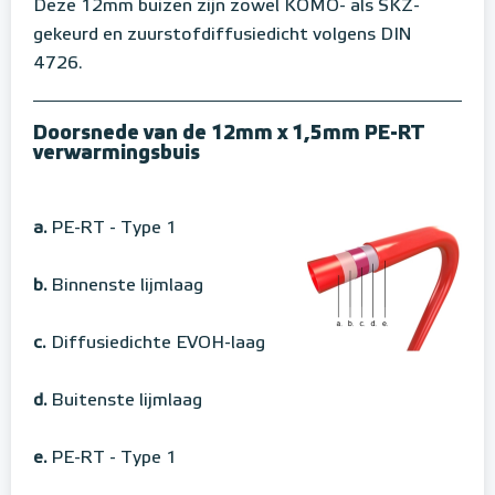
Deze 12mm buizen zijn zowel KOMO- als SKZ-
gekeurd en zuurstofdiffusiedicht volgens DIN
4726.
Doorsnede van de 12mm x 1,5mm PE-RT
verwarmingsbuis
a.
PE-RT - Type 1
b.
Binnenste lijmlaag
c.
Diffusiedichte EVOH-laag
d.
Buitenste lijmlaag
e.
PE-RT - Type 1