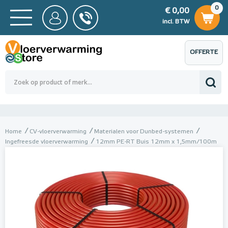
0
€ 0,00
0
€ 0,00
ncl. BTW
incl. BTW
OFFERTE
 0,00
Totaalbedrag (incl. BTW)
€ 0,00
AANVRAGEN
Home
CV-vloerverwarming
Materialen voor Dunbed-systemen
Ingefreesde vloerverwarming
12mm PE-RT Buis 12mm x 1,5mm/100m