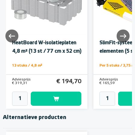
HeatBoard W-isolatieplaten
SlimFit-systeem
4,8 m² (13 st / 77 cm x 52 cm)
elementen (5 st
13 stuks / 4,8 m²
Per 5 stuks / 3,75 m
Adviesprijs
Adviesprijs
€ 194,70
€ 319,31
€ 165,59
Alternatieve producten