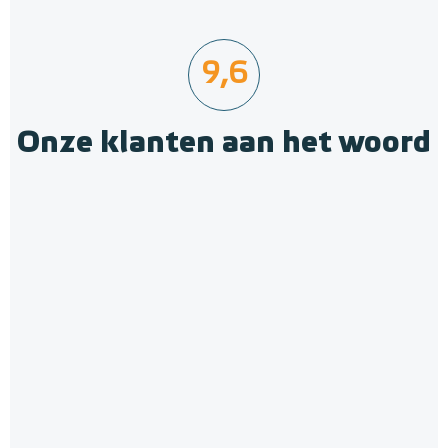
9,6
Onze klanten aan het woord
12mm PE-RT Buis 12mm x
1,5mm/300m
12mm x 1,5mm
Adviesprijs
€ 179,00
€ 462,71