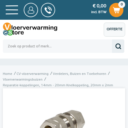
0
€ 0,00
0
€ 0,00
ncl. BTW
incl. BTW
OFFERTE
 0,00
Totaalbedrag (incl. BTW)
€ 0,00
AANVRAGEN
Home
CV-vloerverwarming
Verdelers, Buizen en Toebehoren
Vloerverwarmingsbuizen
Reparatie-koppelingen, 14mm - 20mm Knelkoppeling, 20mm x 2mm