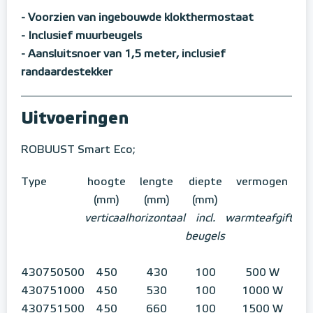
- Voorzien van ingebouwde klokthermostaat
- Inclusief muurbeugels
- Aansluitsnoer van 1,5 meter, inclusief
randaardestekker
Uitvoeringen
ROBUUST Smart Eco;
Type
hoogte
lengte
diepte
vermogen
(mm)
(mm)
(mm)
verticaal
horizontaal
incl.
warmteafgifte
beugels
430750500
450
430
100
500 W
430751000
450
530
100
1000 W
430751500
450
660
100
1500 W