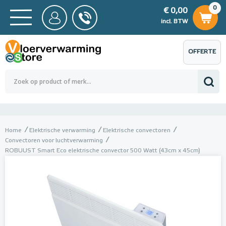
0
€ 0,00
0
€ 0,00
ncl. BTW
incl. BTW
OFFERTE
 0,00
Totaalbedrag (incl. BTW)
€ 0,00
AANVRAGEN
Home
Elektrische verwarming
Elektrische convectoren
Convectoren voor luchtverwarming
ROBUUST Smart Eco elektrische convector 500 Watt (43cm x 45cm)