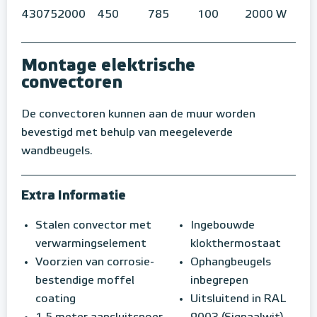
430752000
450
785
100
2000 W
Montage elektrische
convectoren
De convectoren kunnen aan de muur worden
bevestigd met behulp van meegeleverde
wandbeugels.
Extra Informatie
Stalen convector met
Ingebouwde
verwarmingselement
klokthermostaat
Voorzien van corrosie-
Ophangbeugels
bestendige moffel
inbegrepen
coating
Uitsluitend in RAL