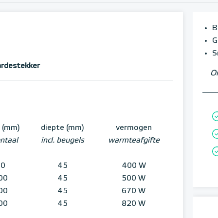
B
G
S
ardestekker
Om
e (mm)
diepte (mm)
vermogen
ntaal
incl. beugels
warmteafgifte
00
45
400 W
00
45
500 W
00
45
670 W
00
45
820 W