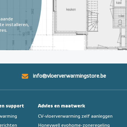
taande
e installeren,
res.
info@vloerverwarmingstore.be
 en support
Advies en maatwerk
rwarming
CV-vloerverwarming zelf aanleggen
erichten
Honeywell evohome-zoneregeling