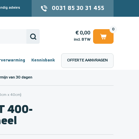
0031 85 30 31 455
ndig advies
0
€ 0,00
incl. BTW
rverwarming
Kennisbank
OFFERTE AANVRAGEN
 (incl. BTW)
€ 0,00
rmijn van 30 dagen
0cm x 40cm)
 400-
eel