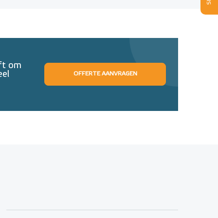
eft om
eel
OFFERTE AANVRAGEN