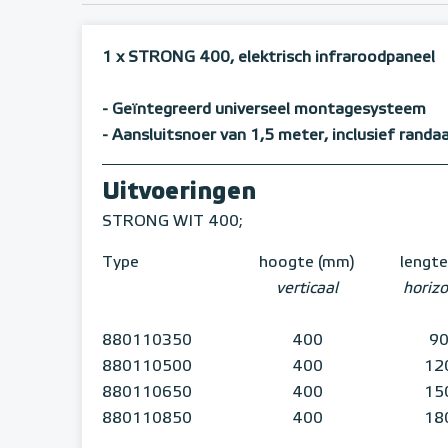
1 x STRONG 400, elektrisch infraroodpaneel
- Geïntegreerd universeel montagesysteem
- Aansluitsnoer van 1,5 meter, inclusief randa
Uitvoeringen
STRONG WIT 400;
Type
hoogte (mm)
lengt
verticaal
horizo
880110350
400
9
880110500
400
12
880110650
400
15
880110850
400
18