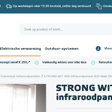
d
Op werkdagen vóór 15:30 besteld, zelfde dag verstuurd
Desku
0
€ 0,00
Elektrische verwarming
Outdoor-systemen
Vloe
Totaalbedrag
incl. BTW
bezorgd vanaf € 250,-
*
Vakkundig advies voor elke klus
Retourte
l. BTW)
€ 0,00
Frameloze infraroodpanelen
STRONG WIT 400-infraroodpaneel 400 Watt (9
STRONG WIT
infraroodpan