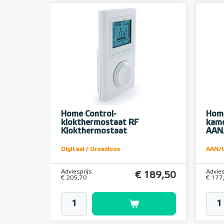
Home Control-
Home
klokthermostaat RF
kame
Klokthermostaat
AAN
Digitaal / Draadloos
AAN/U
Adviesprijs
Advies
€ 189,50
€ 205,70
€ 177