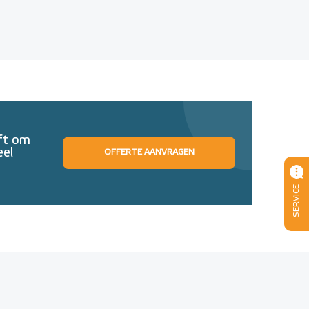
eft om
eel
OFFERTE AANVRAGEN
SERVICE