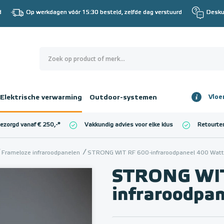
d
Op werkdagen vóór 15:30 besteld, zelfde dag verstuurd
Desku
0
€ 0,00
Elektrische verwarming
Outdoor-systemen
Vloe
Totaalbedrag
incl. BTW
bezorgd vanaf € 250,-
*
Vakkundig advies voor elke klus
Retourte
l. BTW)
€ 0,00
Frameloze infraroodpanelen
STRONG WIT RF 600-infraroodpaneel 400 Watt (
STRONG WIT
infraroodpan