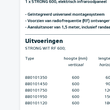
1 x STRONG 600, elektrisch infraroodpaneel
- Geïntegreerd universeel montagesysteem
- Voorzien van radiofrequentie (RF) ontvanger
- Aansluitsnoer van 1,5 meter, inclusief randa
Uitvoeringen
STRONG WIT RF 600;
Type
hoogte (mm)
lengt
verticaal
horiz
880101350
600
6
880101450
600
9
880101750
600
12
880101950
600
15
880101120
600
18