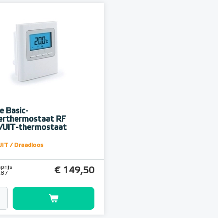
 Basic-
rthermostaat RF
/UIT-thermostaat
IT / Draadloos
prijs
€ 149,50
,87