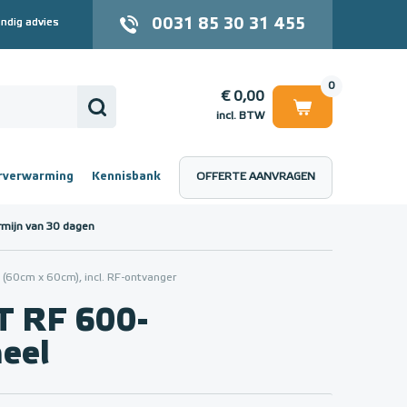
0031 85 30 31 455
ndig advies
0
€ 0,00
incl. BTW
rverwarming
Kennisbank
OFFERTE AANVRAGEN
 (incl. BTW)
€ 0,00
rmijn van 30 dagen
60cm x 60cm), incl. RF-ontvanger
 RF 600-
eel