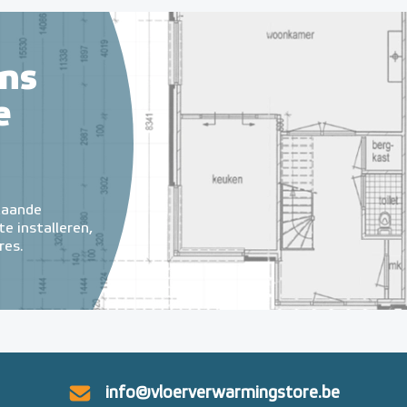
ns
e
taande
e installeren,
res.
info@vloerverwarmingstore.be