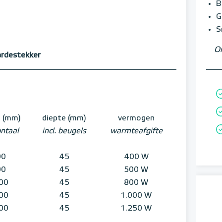
B
G
S
Om
ardestekker
e (mm)
diepte (mm)
vermogen
ontaal
incl. beugels
warmteafgifte
00
45
400 W
00
45
500 W
00
45
800 W
00
45
1.000 W
00
45
1.250 W