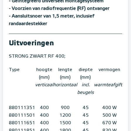
- Geïntegreerd universeel montagesysteem
- Voorzien van radiofrequentie (RF) ontvanger
- Aansluitsnoer van 1,5 meter, inclusief
randaardestekker
Uitvoeringen
STRONG ZWART RF 400;
Type
hoogte
lengte
diepte
vermogen
(mm)
(mm)
(mm)
verticaal
horizontaal
incl.
warmteafgifte
beugels
880111351
400
900
45
400 W
880111501
400
1200
45
500 W
880111651
400
1500
45
670 W
880111851
400
1800
45
820 W