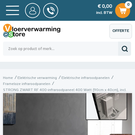
0
€ 0,00
0
€ 0,00
ncl. BTW
incl. BTW
OFFERTE
 0,00
Totaalbedrag (incl. BTW)
€ 0,00
AANVRAGEN
Home
Elektrische verwarming
Elektrische infraroodpanelen
Frameloze infraroodpanelen
STRONG ZWART RF 400-infraroodpaneel 400 Watt (90cm x 40cm), incl.
RF-ontvanger