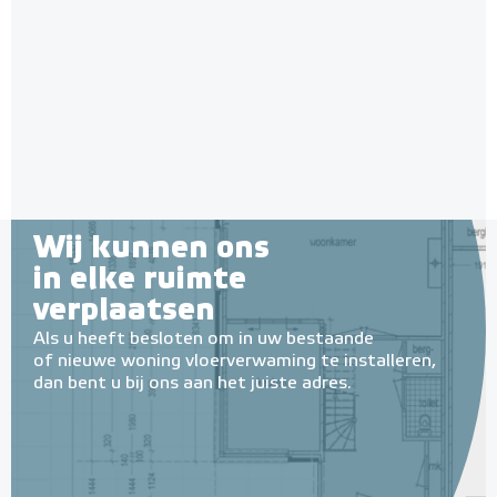
kamerthermostaat RF
AAN/UIT-thermostaat
AAN/UIT / Draadloos
Adviesprijs
€ 149,50
€ 177,87
Wij kunnen ons
in elke ruimte
verplaatsen
Als u heeft besloten om in uw bestaande
of nieuwe woning vloerverwaming te installeren,
dan bent u bij ons aan het juiste adres.