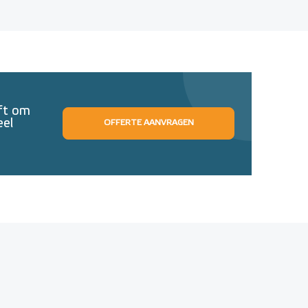
eft om
eel
OFFERTE AANVRAGEN