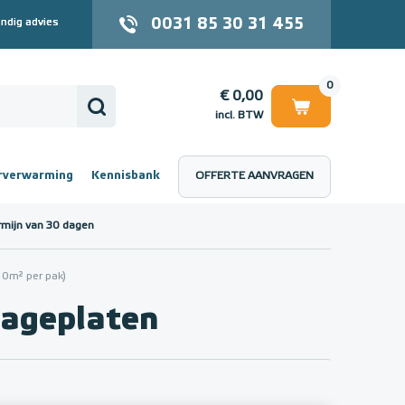
0031 85 30 31 455
ndig advies
0
€ 0,00
incl. BTW
rverwarming
Kennisbank
OFFERTE AANVRAGEN
 (incl. BTW)
€ 0,00
rmijn van 30 dagen
0m² per pak)
ageplaten