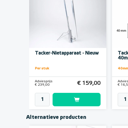
Tacker-Nietapparaat - Nieuw
Tack
40mm
Per stuk
40mm
Adviesprijs
Advies
€ 159,00
€ 239,00
€ 16,
Alternatieve producten