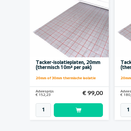
Tacker-isolatieplaten, 20mm
Tack
(thermisch 10m² per pak)
(the
20mm of 30mm thermische isolatie
20mm 
Adviesprijs
Advies
€ 99,00
€ 152,23
€ 180