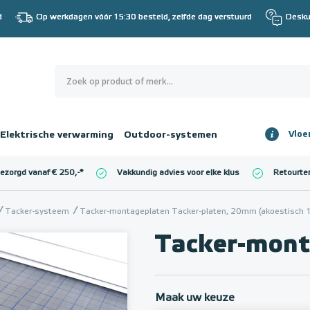
d
Op werkdagen vóór 15:30 besteld, zelfde dag verstuurd
Desku
0
€ 0,00
Elektrische verwarming
Outdoor-systemen
Vloe
Totaalbedrag
incl. BTW
bezorgd vanaf € 250,-
*
Vakkundig advies voor elke klus
Retourte
l. BTW)
€ 0,00
Tacker-systeem
Tacker-montageplaten Tacker-platen, 20mm (akoestisch 1
Tacker-mont
Maak uw keuze