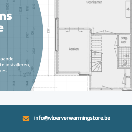
ns
e
taande
e installeren,
res.
info@vloerverwarmingstore.be