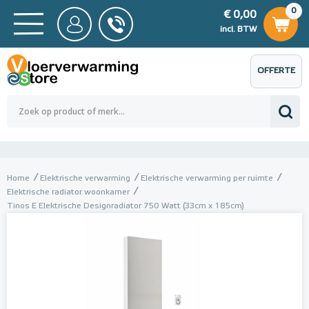
0
€ 0,00
0
€ 0,00
ncl. BTW
incl. BTW
OFFERTE
 0,00
Totaalbedrag (incl. BTW)
€ 0,00
AANVRAGEN
Home
Elektrische verwarming
Elektrische verwarming per ruimte
Elektrische radiator woonkamer
Tinos E Elektrische Designradiator 750 Watt (33cm x 185cm)