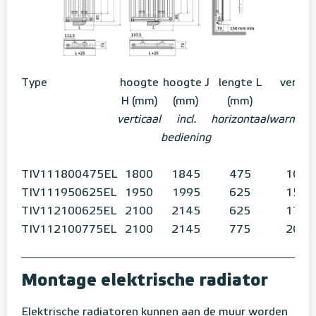
Type
hoogte
hoogte J
lengte L
vermo
H (mm)
(mm)
(mm)
verticaal
incl.
horizontaal
warmteaf
bediening
TIV111800475EL
1800
1845
475
1000
TIV111950625EL
1950
1995
625
1500
TIV112100625EL
2100
2145
625
1750
TIV112100775EL
2100
2145
775
2000
Montage elektrische radiator
Elektrische radiatoren kunnen aan de muur worden