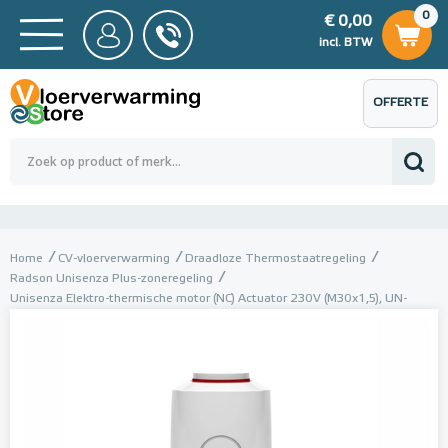
0
€ 0,00
0
€ 0,00
ncl. BTW
incl. BTW
OFFERTE
 0,00
Totaalbedrag (incl. BTW)
€ 0,00
AANVRAGEN
Home
CV-vloerverwarming
Draadloze Thermostaatregeling
Radson Unisenza Plus-zoneregeling
Unisenza Elektro-thermische motor (NC) Actuator 230V (M30x1,5), UN-
55011 , 24V