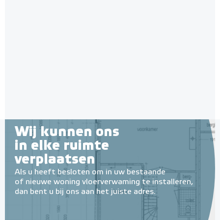
Jumpax Basic-ondervloer 2,88
m² / 7mm Dual systeem
"Basic", 2,88 m² (4 onder- en
Normaal tot gemiddeld belastbaar
4 bovenplaten)
Adviesprijs
€ 65,00
€ 79,00
Wij kunnen ons
in elke ruimte
verplaatsen
Als u heeft besloten om in uw bestaande
of nieuwe woning vloerverwaming te installeren,
dan bent u bij ons aan het juiste adres.