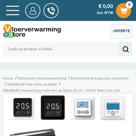
0
€ 0,00
0
€ 0,00
ncl. BTW
incl. BTW
OFFERTE
 0,00
Totaalbedrag (incl. BTW)
€ 0,00
AANVRAGEN
Home
Elektrische Vloerverwarming
Elektrische Droogbouw-systemen
MAGNUM Folie Sets op Maat
MAGNUM Verwarming Folie Set op Maat 25 m² / 3000 Watt Set met
inbouw-thermostaat