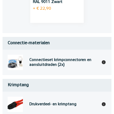
RAL 9011 Zwart
+ € 22,90
Connectie-materialen
Connectieset krimpconnectoren en
i
aansluitdraden (2x)
Krimptang
Drukverdeel- en krimptang
i