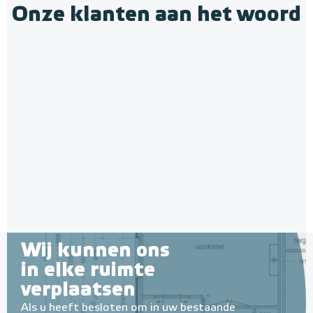
Onze klanten aan het woord
Multifunctionele contactlijm
spray Spuitbus, 500 ml
Verwarmingsmat Set 1,5 m² /
Spuitbus, 500ml
225 Watt Set met MIC² Basic-
thermostaat | Wit
Adviesprijs
€ 9,25
1,5 m² - 225 Watt
€ 20,07
Adviesprijs
€ 144,00
€ 249,00
Wij kunnen ons
in elke ruimte
verplaatsen
Als u heeft besloten om in uw bestaande