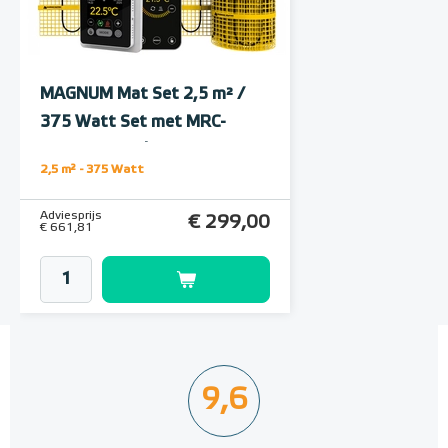
Polystyreen hardfoam
isolatie-platen 4,80 m² (8 st. -
60 x 100 cm à 0,6 cm)
MAGNUM Mat Set 2,5 m² /
6 en 10 mm dikte
375 Watt Set met MRC-
thermostaat | Wit
Adviesprijs
€ 109,90
2,5 m² - 375 Watt
€ 212,50
Adviesprijs
€ 299,00
€ 661,81
9,6