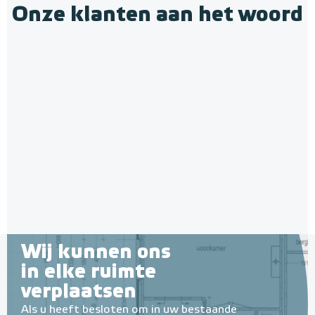
Onze klanten aan het woord
Multifunctionele contactlijm
spray Spuitbus, 500 ml
Verwarmingsmat Set 2,5 m² /
Spuitbus, 500ml
375 Watt Set met MIC² Basic-
thermostaat | Wit
Adviesprijs
€ 9,25
2,5 m² - 375 Watt
€ 20,07
Adviesprijs
€ 168,00
€ 299,00
Wij kunnen ons
in elke ruimte
verplaatsen
Als u heeft besloten om in uw bestaande