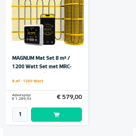
Polystyreen hardfoam
isolatie-platen 4,80 m² (8 st. -
60 x 100 cm à 0,6 cm)
MAGNUM Mat Set 8 m² /
6 en 10 mm dikte
1200 Watt Set met MRC-
thermostaat | Wit
Adviesprijs
€ 109,90
8 m² - 1200 Watt
€ 212,50
Adviesprijs
€ 579,00
€ 1.289,93