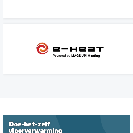
Doe-het-zelf
vloerverwarming