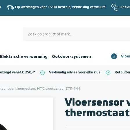
d
Op werkdagen vóór 15:30 besteld, zelfde dag verstuurd
Desku
0
€ 0,00
Elektrische verwarming
Outdoor-systemen
Vloe
Totaalbedrag
incl. BTW
bezorgd vanaf € 250,-
*
Vakkundig advies voor elke klus
Retourte
l. BTW)
€ 0,00
nsor voor thermostaat NTC-vloersensor ETF-144
Vloersensor 
thermostaat