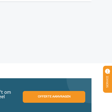
SERVICE
eft om
eel
OFFERTE AANVRAGEN