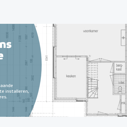
ns
e
taande
e installeren,
res.