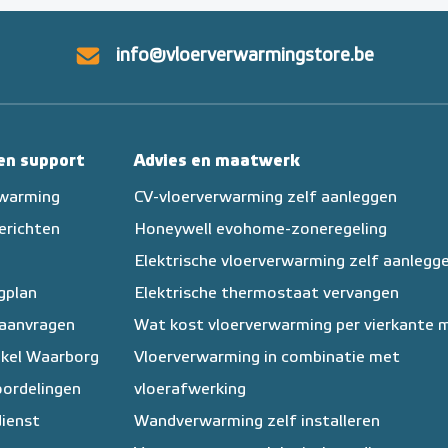
info@vloerverwarmingstore.be
 en support
Advies en maatwerk
rwarming
CV-vloerverwarming zelf aanleggen
erichten
Honeywell evohome-zoneregeling
Elektrische vloerverwarming zelf aanlegg
egplan
Elektrische thermostaat vervangen
 aanvragen
Wat kost vloerverwarming per vierkante 
kel Waarborg
Vloerverwarming in combinatie met
ordelingen
vloerafwerking
ienst
Wandverwarming zelf installeren