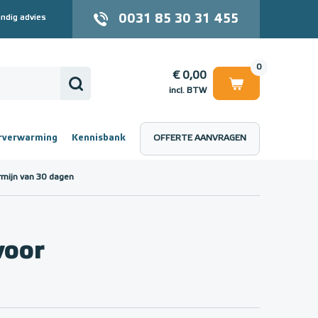
0031 85 30 31 455
ndig advies
0
€ 0,00
incl. BTW
rverwarming
Kennisbank
OFFERTE AANVRAGEN
 (incl. BTW)
€ 0,00
rmijn van 30 dagen
voor