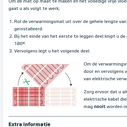
Om de mat op maat te maken en het volledige vrije vloe
gaat u als volgt te werk;
Rol de verwarmingsmat uit over de gehele lengte va
geïnstalleerd.
Bij het einde van het eerste te leggen deel knipt u d
180°.
Vervolgens legt u het volgende deel.
Om de verwarmingsm
door en vervolgens 
van elektrische ver
Zorg ervoor dat u al
elektrische kabel die
mag
nooit
worden in
Extra Informatie