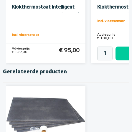
Klokthermostaat Intelligent
Klokthermosta
Control-thermostaat (inbouw)
thermostaat (i
incl. vloersensor
9010 Wit
Adviesprijs
incl. vloersensor
€ 180,00
Adviesprijs
€ 95,00
€ 129,00
Gerelateerde producten