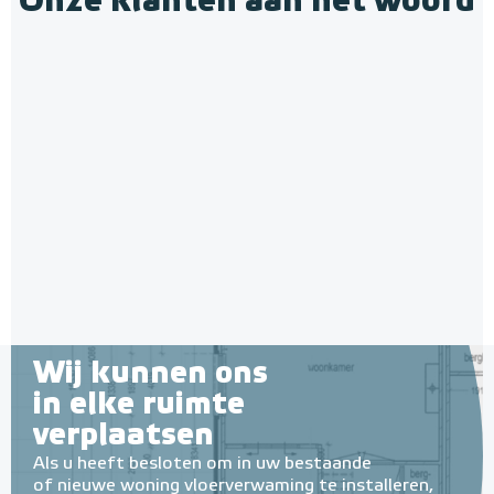
Onze klanten aan het woord
Polystyreen hardfoam
isolatie-platen 4,80 m² (8 st. -
60 x 100 cm à 0,6 cm)
6 en 10 mm dikte
Adviesprijs
€ 109,90
€ 212,50
Wij kunnen ons
in elke ruimte
verplaatsen
Als u heeft besloten om in uw bestaande
of nieuwe woning vloerverwaming te installeren,