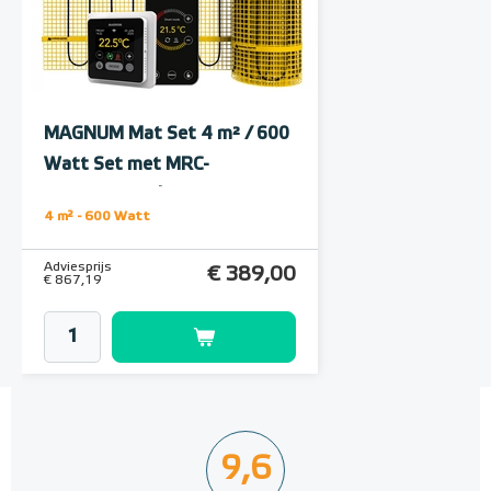
Polystyreen hardfoam
isolatie-platen 4,80 m² (8 st. -
60 x 100 cm à 0,6 cm)
MAGNUM Mat Set 4 m² / 600
6 en 10 mm dikte
Watt Set met MRC-
thermostaat | Wit
Adviesprijs
€ 109,90
4 m² - 600 Watt
€ 212,50
Adviesprijs
€ 389,00
€ 867,19
9,6