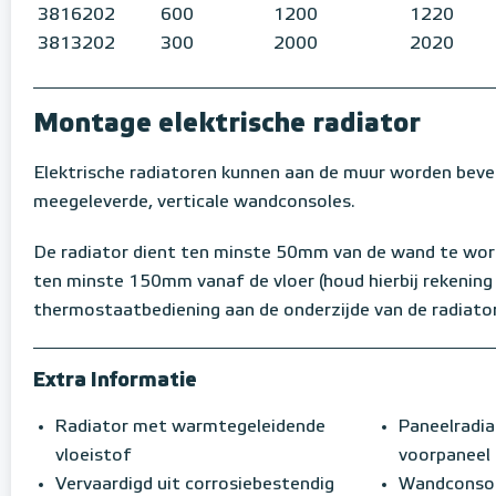
3816202
600
1200
1220
3813202
300
2000
2020
Montage elektrische radiator
Elektrische radiatoren kunnen aan de muur worden beve
meegeleverde, verticale wandconsoles.
De radiator dient ten minste 50mm van de wand te wo
ten minste 150mm vanaf de vloer (houd hierbij rekening
thermostaatbediening aan de onderzijde van de radiator
Extra Informatie
Radiator met warmtegeleidende
Paneelradia
vloeistof
voorpaneel
Vervaardigd uit corrosiebestendig
Wandconsole