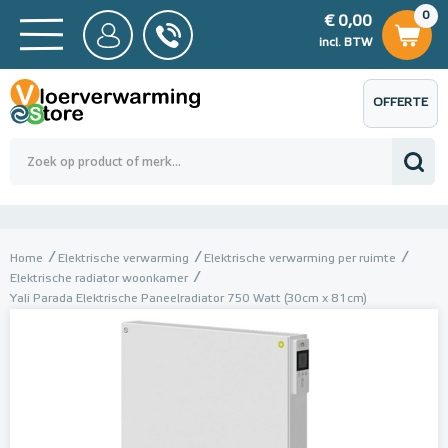
0
€ 0,00
0
€ 0,00
ncl. BTW
incl. BTW
OFFERTE
 0,00
Totaalbedrag (incl. BTW)
€ 0,00
AANVRAGEN
Home
Elektrische verwarming
Elektrische verwarming per ruimte
Elektrische radiator woonkamer
Yali Parada Elektrische Paneelradiator 750 Watt (30cm x 81cm)