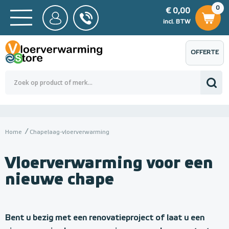
0
€ 0,00
0
€ 0,00
ncl. BTW
incl. BTW
OFFERTE
 0,00
Totaalbedrag (incl. BTW)
€ 0,00
AANVRAGEN
Home
Chapelaag-vloerverwarming
Vloerverwarming voor een
nieuwe chape
Bent u bezig met een renovatieproject of laat u een