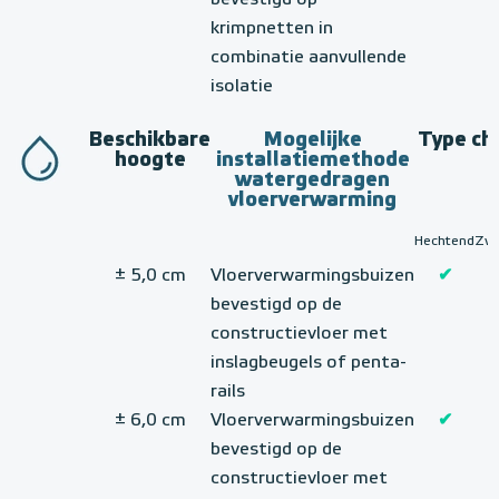
bevestigd op
krimpnetten in
combinatie aanvullende
isolatie
Beschikbare
Mogelijke
Type ch
hoogte
installatiemethode
watergedragen
vloerverwarming
Hechtend
Zw
± 5,0 cm
Vloerverwarmingsbuizen
✔
bevestigd op de
constructievloer met
inslagbeugels of penta-
rails
± 6,0 cm
Vloerverwarmingsbuizen
✔
bevestigd op de
constructievloer met