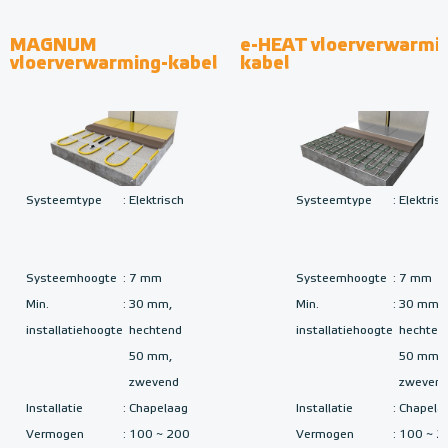
MAGNUM
e-HEAT vloerverwarmi
vloerverwarming-kabel
kabel
Systeemtype
:
Elektrisch
Systeemtype
:
Elektris
Systeemhoogte
:
7 mm
Systeemhoogte
:
7 mm
Min.
:
30 mm,
Min.
:
30 mm,
installatiehoogte
hechtend
installatiehoogte
hechten
50 mm,
50 mm,
zwevend
zweven
Installatie
:
Chapelaag
Installatie
:
Chapela
Vermogen
:
100 ~ 200
Vermogen
:
100 ~ 2