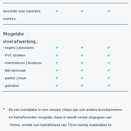
Geschikt voor sanitaire
✔
✔
✔
ruimtes
Mogelijke
vloerafwerking ;
- tegels | plavuizen
✔
✔
✔
- PVC-stroken
✔
✔
✔
- marmoleum | linoleum
✔
✔
✔
- klik-laminaat
✔
✔
✔
- parket | hout
✔
✔
✔
- gietvloer
✔
✔
✔
*
Bij een installatie in een nieuwe chape zijn ook andere buisdiameters
en hartafstanden mogelijk, maar er wordt veelal uitgegaan van
16mm, omdat een hartafstand van 10cm hierbij makkelijker te