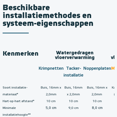
Beschikbare
installatiemethodes en
systeem-eigenschappen
Kenmerken
Watergedragen
vloerverwarming
vl
Krimpnetten
Tacker-
Noppenplaten
M
installatie
Soort installatie-
Buis, 16mm x
Buis, 16mm
Buis, 16mm x
Kab
materiaal*
2,0mm
x 2,0mm
2,0mm
(
Hart-op-hart afstand*
10 cm
10 cm
10 cm
5,0 cm
8,0 cm
Minimale
9,0 cm
installatiehoogte**