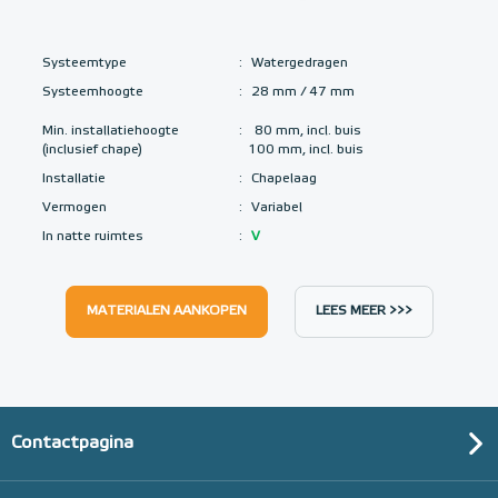
Systeemtype
:
Watergedragen
Systeemhoogte
:
28 mm / 47 mm
Min. installatiehoogte
:
80 mm, incl. buis
(inclusief chape)
100 mm, incl. buis
Installatie
:
Chapelaag
Vermogen
:
Variabel
In natte ruimtes
:
V
MATERIALEN AANKOPEN
LEES MEER >>>
Contactpagina