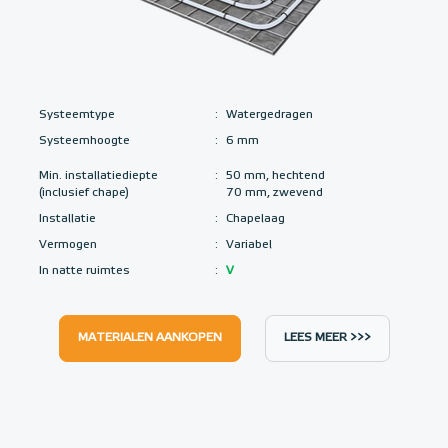
Systeemtype
:
Watergedragen
Systeemhoogte
:
6 mm
Min. installatiediepte
:
50 mm, hechtend
(inclusief chape)
70 mm, zwevend
Installatie
:
Chapelaag
Vermogen
:
Variabel
In natte ruimtes
:
V
MATERIALEN AANKOPEN
LEES MEER >>>