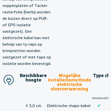
noppenplaten of Tacker-
rasterfolie (hierbij worden
de buizen direct op PUR-
of EPS-isolatie
vastgezet). Een
elektrische kabel kan met
behulp van ty-raps op
krimpnetten worden
vastgezet of met tape op
isolatie worden bevestigd.
Beschikbare
Mogelijke
Type ch
hoogte
installatiemethode
elektrische
vloerverwarming
Hechtend
Zw
± 3,0 cm
Elektrische chape-kabel
✔