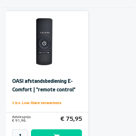
OASI afstandsbediening E-
Comfort | "remote control"
t.b.v. Low Glare verwarmers
Adviesprijs
€ 75,95
€ 91,96