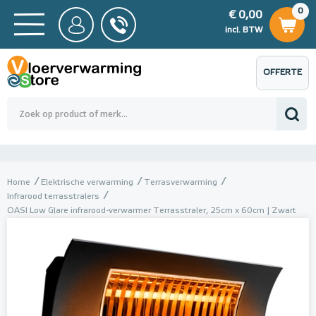
0
€ 0,00
0
€ 0,00
ncl. BTW
incl. BTW
OFFERTE
 0,00
Totaalbedrag (incl. BTW)
€ 0,00
AANVRAGEN
Home
Elektrische verwarming
Terrasverwarming
Infrarood terrasstralers
OASI Low Glare infrarood-verwarmer Terrasstraler, 25cm x 60cm | Zwart