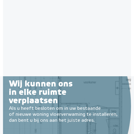
Jumpax Basic-ondervloer 2,88
m² / 7mm Dual systeem
"Basic", 2,88 m² (4 onder- en
Normaal tot gemiddeld belastbaar
4 bovenplaten)
Adviesprijs
€ 65,00
€ 79,00
Wij kunnen ons
in elke ruimte
verplaatsen
Als u heeft besloten om in uw bestaande
of nieuwe woning vloerverwaming te installeren,
dan bent u bij ons aan het juiste adres.