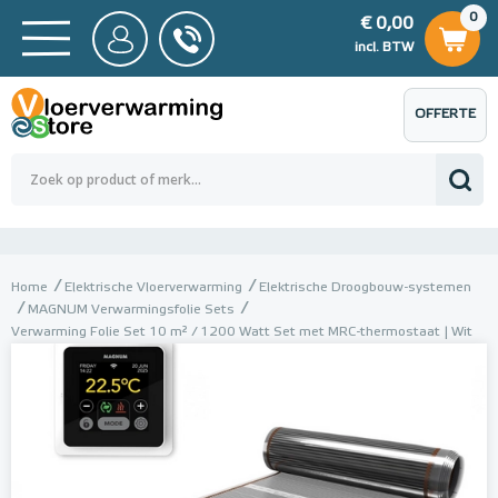
0
€ 0,00
0
€ 0,00
ncl. BTW
incl. BTW
OFFERTE
 0,00
Totaalbedrag (incl. BTW)
€ 0,00
AANVRAGEN
Home
Elektrische Vloerverwarming
Elektrische Droogbouw-systemen
MAGNUM Verwarmingsfolie Sets
Verwarming Folie Set 10 m² / 1200 Watt Set met MRC-thermostaat | Wit