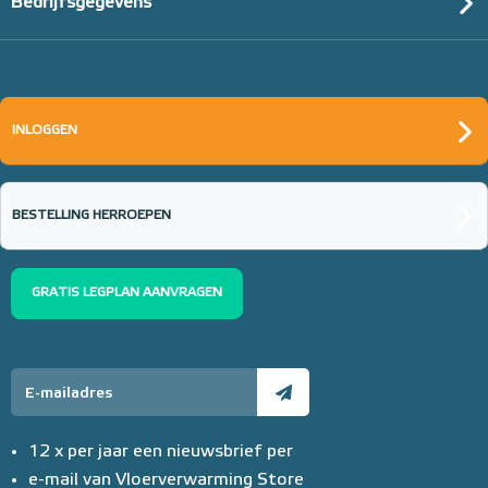
Bedrijfsgegevens
Verwarming Folie Aanvulset
10 m² / 1200 Watt Aanvulset
INLOGGEN
10 m² - 1200 Watt
BESTELLING HERROEPEN
Adviesprijs
€ 395,00
€ 623,66
GRATIS LEGPLAN AANVRAGEN
12 x per jaar een nieuwsbrief per
e-mail van Vloerverwarming Store