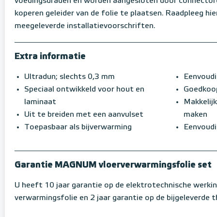
voedingsdraden en worden aangesloten door connector
koperen geleider van de folie te plaatsen. Raadpleeg hi
meegeleverde installatievoorschriften.
Extra informatie
Ultradun; slechts 0,3 mm
Eenvoudig
Speciaal ontwikkeld voor hout en
Goedkoop
laminaat
Makkelij
Uit te breiden met een aanvulset
maken
Toepasbaar als bijverwarming
Eenvoudig
Garantie MAGNUM vloerverwarmingsfolie set
U heeft 10 jaar garantie op de elektrotechnische werki
verwarmingsfolie en 2 jaar garantie op de bijgeleverde 